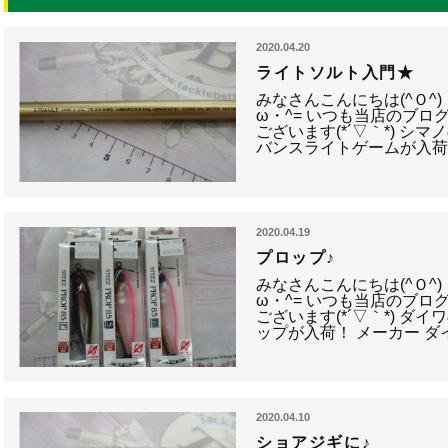
2020.04.20
ライトソルト入門★
みなさんこんにちは(^Ｏ^
ω・^= いつも当店のブロ
ございます(*´▽｀*) シ
バンスライトゲームが入荷
2020.04.19
プロップ♪
みなさんこんにちは(^Ｏ^
ω・^= いつも当店のブロ
ございます(*´▽｀*) ダ
ップが入荷！ メーカー ダ
2020.04.10
ショアジギに♪