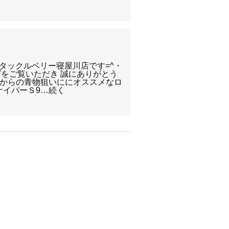
) タックルベリー寝屋川店です=^・
グをご覧いただき 誠にありがとう
ショアからの青物狙いににオススメなロ
ナイパーＳ9…続く