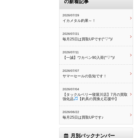
の新着記事
2026/07/29
イカメタル釣果～！
2026/07/21
毎月25日は買取UPです(^▽^)/
2026/07/11
【一誠】ワカペン90入荷(^▽^)/
2026/07/07
サマーセールの告知です！
2026/07/04
【タックルベリー寝屋川店】7月の買取
強化品
【釣具の買換え応援中】
2026/06/22
毎月25日は買取UPです♪
月別バックナンバー