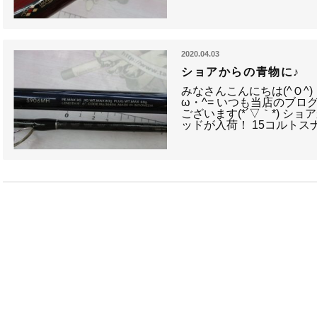
2020.04.03
ショアからの青物に♪
みなさんこんにちは(^Ｏ^
ω・^= いつも当店のブロ
ございます(*´▽｀*) 
ッドが入荷！ 15コルトス