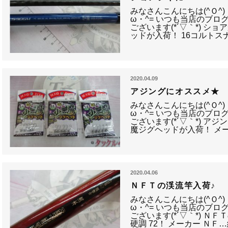
みなさんこんにちは(^Ｏ^
ω・^= いつも当店のブロ
ございます(*´▽｀*) 
ッドが入荷！ 16コルトス
2020.04.09
アジングにオススメ★
みなさんこんにちは(^Ｏ^
ω・^= いつも当店のブロ
ございます(*´▽｀*) ア
魔ジグヘッドが入荷！ メ
2020.04.06
ＮＦＴの渓流竿入荷♪
みなさんこんにちは(^Ｏ^
ω・^= いつも当店のブロ
ございます(*´▽｀*) ＮＦＴ
硬調 72！ メーカー ＮＦ