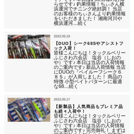
らせです♪ 釣果情報！ちぃさん横
浜運河でチニング絶好調！ 当店
のお客様のちぃさんより釣果情報
をいただきました！ 湘南河川や
横浜運河…続く
2022.05.19
【DUO】シーク68Sやアシストフ
ック入荷！
皆様こんにちは！タックルベリー
ふじさわ六会店 塩谷（しおの
や）です♪ 本日は当店の入荷情報
のご案内です♪ 新品入荷情報 当店
にDUOの『ベイルーフシーク６
８Ｓ』が入荷しました！ 商品の
特徴 小型ベイトパターンに最適
な68…続く
2022.05.17
【新製品】人気商品もプレミア品
も続々入荷中！
皆様こんにちは！タックルベリー
ふじさわ六会店 塩谷（しおの
や）です♪ 本日は当店の入荷情報
のご案内です♪ 完売御礼！ まずは