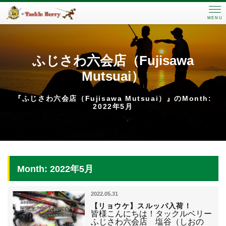
MENU
ふじさわ六会店（Fujisawa
Mutsuai）
『ふじさわ六会店（Fujisawa Mutsuai）』のMonth:
2022年5月
Month: 2022年5月
2022.05.31
【リョウケ】スルッパ入荷！
皆様こんにちは！タックルベリー
ふじさわ六会店 塩谷（しおの