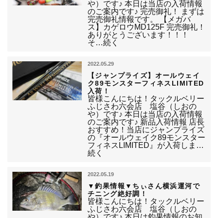
や）です♪ 本日は当店の入荷情報
のご案内です♪ 完売御礼！ まずは
完売御礼情報です。 【メガバ
ス】カゲロウMD125F 完売御礼！
ありがとうございます！！！
そ…続く
2022.05.29
【ジャンプライズ】オールウェイ
ク89モンスターフィネスLIMITED
入荷！
皆様こんにちは！タックルベリー
ふじさわ六会店 塩谷（しおの
や）です♪ 本日は当店の入荷情報
のご案内です♪ 新品入荷情報 店長
おすすめ！当店にジャンプライズ
の『オールウェイク89モンスター
フィネスLIMITED』が入荷しま…
続く
2022.05.19
▼釣果情報▼ちぃさん横浜運河で
チニング絶好調！
皆様こんにちは！タックルベリー
ふじさわ六会店 塩谷（しおの
や）です♪ 本日は釣果情報のお知