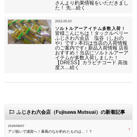
さんより釣果情報をいただきまし
た！ 先…続く
2022.05.03
ソルトルアーアイテム多数入荷！
皆様こんにちは！タックルベリー
ふじさわ六会店 塩谷（しおの
や）です♪ 本日は当店の入荷情報
のご案内です♪ 新品入荷情報 店長
おすすめ！当店にソルトルアーア
イテムが多数入荷しました！
【DRESS】カラビナコード 高強
度ス…続く
ふじさわ六会店（Fujisawa Mutsuai）の新着記事
2026/08/07
アジ狙いで浦賀へ！暴風のなか釣れたものは…！？