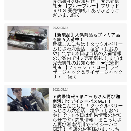
完売御礼のお知らせ！ ★完売御
礼★ 【ブルーブルー】フリッド
９０Ｓ 完売御礼！ありがとうご
ざいま…続く
2022.05.14
【新製品】人気商品もプレミア品
も続々入荷中！
皆様こんにちは！タックルベリー
ふじさわ六会店 塩谷（しおの
や）です♪ 本日は当店の入荷情報
のご案内です♪ 完売御礼！ まずは
完売御礼のお知らせ！ ★完売御
礼★ 【フィッシュアロー】ライ
ザージャック＆ライザージャック
Ｊｒ …続く
2022.05.14
▼釣果情報▼まごっちさん再び湘
南河川でデイシーバスGET！
皆様こんにちは！タックルベリー
ふじさわ六会店 塩谷（しおの
や）です♪ 本日は釣果情報のお知
らせです♪ 釣果情報！まごっちさ
ん再び湘南河川でデイシーバス
GET！ 当店のお客様のまごっち