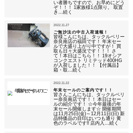
い者勝ちですので、お早めにどう
ぞ！！！ 1家族様1点限り。 取置
き…続く
2022.11.27
ご無沙汰の中古入荷速報！
皆様こんにちは、タックルベリー
奈良南店の福田です！ 年末セー
ルで大盛り上がり中ですが！ 買
取も日々大盛況です！！！ さ
て！本日はこちら！！ 19オシア
コンクエスト リミテッド400HG
が入荷しました！！ 【付属品】
箱・取…続く
2022.11.22
年末セールのご案内です！！
皆さんこんにちは、タックルベリ
ー奈良南店です！！ 本日はセー
ルの紹介です！ ☆今年最後の年
末セール開催します☆ 開催期間
は11月25日(金)～12月11日(日) 新
品特価品の目印はいつも通り 黄
色のラベルです!! 店内入…続く