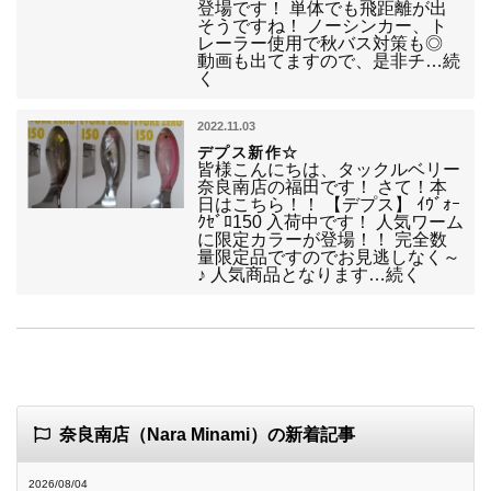
登場です！ 単体でも飛距離が出
そうですね！ ノーシンカー、ト
レーラー使用で秋バス対策も◎
動画も出てますので、是非チ…続
く
2022.11.03
デプス新作☆
皆様こんにちは、タックルベリー
奈良南店の福田です！ さて！本
日はこちら！！ 【デプス】 ｲｳﾞｫｰ
ｸｾﾞﾛ150 入荷中です！ 人気ワーム
に限定カラーが登場！！ 完全数
量限定品ですのでお見逃しなく～
♪ 人気商品となります…続く
奈良南店（Nara Minami）の新着記事
2026/08/04