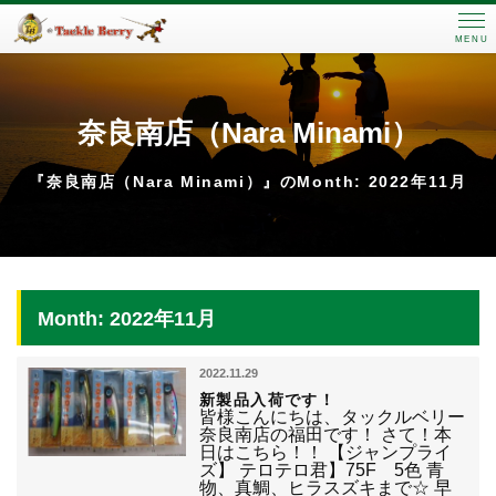
MENU
奈良南店（Nara Minami）
『奈良南店（Nara Minami）』のMonth: 2022年11月
Month: 2022年11月
2022.11.29
新製品入荷です！
皆様こんにちは、タックルベリー
奈良南店の福田です！ さて！本
日はこちら！！ 【ジャンプライ
ズ】 テロテロ君】75F 5色 青
物、真鯛、ヒラスズキまで☆ 早