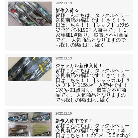
2022.11.19
新作入荷☆
皆様こんにちは、タックルベリー
奈良南店の福田です！ さて！本
日はこちら！！ 【シマノ】 ｴｸｽｾﾝ
ｽｱｰﾏｼﾞｮｲﾝﾄ190F 入荷中です！ 1
家族様1点限り。 取置き不可商品
です。 人気商品となりますので
お探しの際はお…続く
2022.11.13
ジャッカル新作入荷！
皆様こんにちは、タックルベリー
奈良南店の福田です！ さて！本
日はこちら！！ 【ジャッカル】 ﾗ
ｽﾀｰﾌﾞﾚｰﾄﾞ115ｼﾙﾊﾞｰ入荷中です！
1家族様1点限り。 取置き不可商
品です。 人気商品となりますの
でお探しの際はお…続く
2022.11.10
新作入荷中です！
皆様こんにちは、タックルベリー
奈良南店の福田です！ さて！本
日はこちら！！ ｶｸﾞﾗ4、5.5inchが