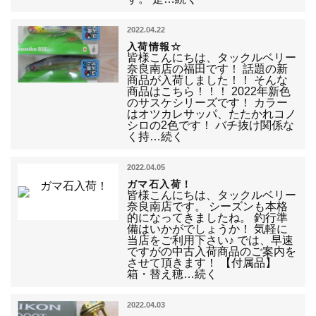
2022.04.22
入荷情報☆
皆様こんにちは、タックルベリー
奈良南店の福田です！ 話題の新
商品が入荷しました！！ そんな
商品はこちら！！！ 2022年新色
のサスケシリーズです！ カラー
はオツカレサッパ、たたかれコノ
シロの2色です！ バチ抜け関係な
く持…続く
2022.04.05
ガマ石入荷！
皆様こんにちは、タックルベリー
奈良南店です。 シーズンも本格
的になってきましたね。 釣行準
備はいかがでしょうか！ 気軽に
当店をご利用下さい♪ では、早速
ですがの中古入荷商品のご案内を
させて頂きます！ 【付属品】
箱・替え穂…続く
2022.04.03