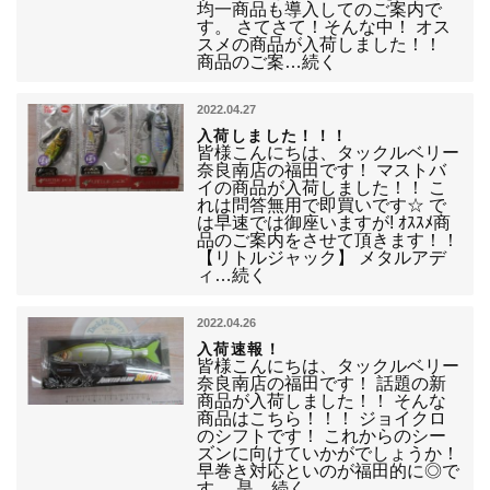
均一商品も導入してのご案内で
す。 さてさて！そんな中！ オス
スメの商品が入荷しました！！
商品のご案…続く
2022.04.27
入荷しました！！！
皆様こんにちは、タックルベリー
奈良南店の福田です！ マストバ
イの商品が入荷しました！！ こ
れは問答無用で即買いです☆ で
は早速では御座いますが! ｵｽｽﾒ商
品のご案内をさせて頂きます！！
【リトルジャック】 メタルアデ
ィ…続く
2022.04.26
入荷速報！
皆様こんにちは、タックルベリー
奈良南店の福田です！ 話題の新
商品が入荷しました！！ そんな
商品はこちら！！！ ジョイクロ
のシフトです！ これからのシー
ズンに向けていかがでしょうか！
早巻き対応といのが福田的に◎で
す。 是…続く