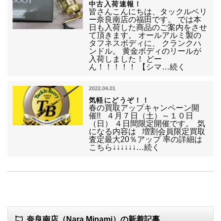
中古入荷速報！
皆さんこんにちは、タックルベリ
ー奈良南店の福田です。 では本
日も入荷した商品のご案内をさせ
て頂きます。 オールアルミ製の
タフネスボディに、 クランクハ
ンドル。 黄金ボディのリールが
入荷しました！ どー
ん！！！！！ 【シマ…続く
2022.04.01
気軽にどうぞ！！
春の買取アップキャンペーン開
催!! ４月７日（土）～１０日
（日） ４日間限定開催です。 気
になる内容は 増割会員限定買取
査定最大20％アップ 率の詳細は
こちら↓↓↓↓↓↓…続く
奈良南店（Nara Minami）の新着記事