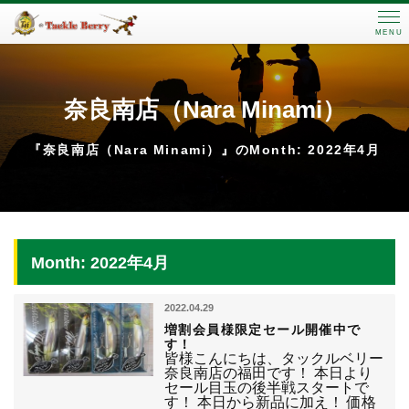
MENU
奈良南店（Nara Minami）
『奈良南店（Nara Minami）』のMonth: 2022年4月
Month: 2022年4月
2022.04.29
増割会員様限定セール開催中で
す！
皆様こんにちは、タックルベリー
奈良南店の福田です！ 本日より
セール目玉の後半戦スタートで
す！ 本日から新品に加え！ 価格