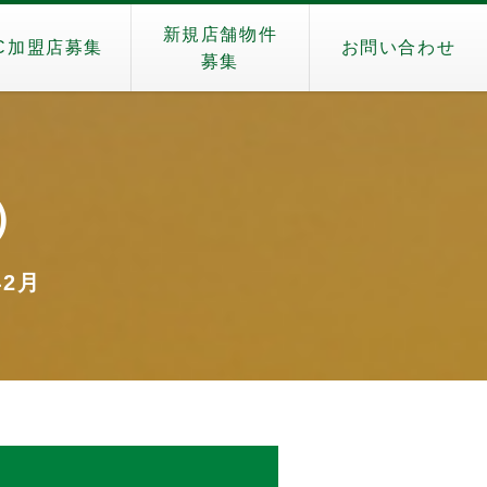
新規店舗物件
C加盟店募集
お問い合わせ
募集
i）
年2月