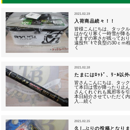
2021.02.19
入荷商品続々！！
皆様こんにちは、タック
はかなり寒く一時雪が降
ずまずの寒さが残っており
遠投ｻﾋﾞｷで良型の30ｃ
く
2021.02.18
たまにはﾛｯﾄﾞ、ﾘｰﾙ
皆さんこんにちは、タッ
て本日は雪が降ったり止
さんくれぐれも風邪等を
本日紹介させていただく
入…続く
2021.02.15
久しぶりの投稿となり