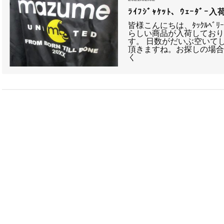
ﾗｲﾌｼﾞｬｹｯﾄ、ｳｪｰﾀﾞｰ入
皆様こんにちは、ﾀｯｸﾙﾍ
らしい商品が入荷してお
す。 日数がだいぶ空いて
頂きますね。お探しの場
く