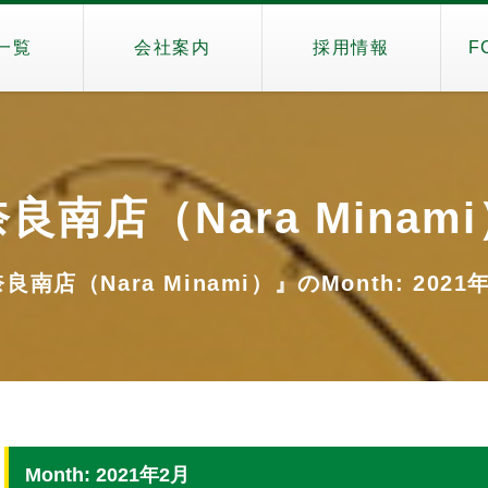
一覧
会社案内
採用情報
F
良南店（Nara Minam
良南店（Nara Minami）』のMonth: 2021
Month: 2021年2月