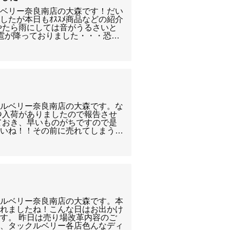
ルベリー奈良南店の大森です！だい
したが本日もｵｽｽﾒ商品などの紹介
やたら雨にしては音がうるさいと
の雹が降っておりました・・・恐…
クルベリー奈良南店の大森です。な
ﾞﾙの入荷がありましたので報告させ
ておき、早いものがちですので是
さいね！！その前に売れてしまう…
クルベリー奈良南店の大森です。本
まれましたね！こんな日はお出かけ
す。 昨日は売り場改革内容のご
が、タックルベリー各店色んなディ