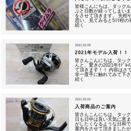
皆様こんにちは、タック
ぶと日数が経ってしまいま
をさせて頂きます。 先程
思い、見てみると5ﾐﾘ程
続く
2021.02.08
2021年モデル入荷！！
皆さんこんにちは、タッ
んと、驚きの2021年ﾓﾃ
て頂きます！！ 内容はさ
非一度手に触れてみて下
続く
2021.02.05
入荷商品のご案内
皆さんこんにちは、タッ
日も日中は良い天気に恵
がしたくなるような日和で
案内をさせて頂きました