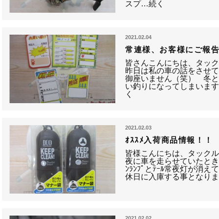
スプ…続く
2021.02.04
常連様、お客様にご報
皆さんこんにちは、タッ
昨日は私の車の話をさせ
御座いません（笑） 冬と言
い釣りになってしまいま
く
2021.02.03
ｵｽｽﾒ入荷商品情報！！
皆様こんにちは、タック
夜に車を走らせていたときに
ﾝﾗﾝﾌﾟとﾃｰﾙ常夜灯が消え
休日に入庫する事となり
2021.02.02