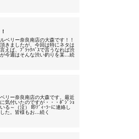
告！
クルベリー奈良南店の大森です！！
て頂きましたが、今回は特にネタは
えば、ﾌﾞﾗｯｸﾊﾞｽで言うなれば渋
すが今週はそんな渋い釣りを某…続
ルベリー奈良南店の大森です。最近
気付いたのですが・・・ﾎﾟｼﾞｼｮ
ている～（泣） 即ﾃﾞｨｰﾗｰに連絡し
ました。皆様もお…続く