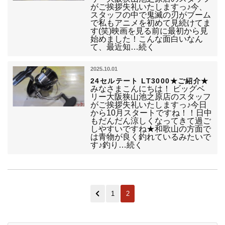
がご挨拶失礼いたしますっ♪今、
スタッフの中で鬼滅の刃がブーム
で私もアニメを初めて見続けてま
す(笑)映画を見る前に最初から見
始めました！こんな面白いなん
て、最近知…続く
2025.10.01
24セルテート LT3000★ご紹介★
みなさまこんにちは！ ビッグベ
リー大阪狭山池之原店のスタッフ
がご挨拶失礼いたしますっ♪今日
から10月スタートですね！！日中
もだんだん涼しくなってきて過ご
しやすいですね★和歌山の方面で
は青物が良く釣れているみたいで
す♪釣り…続く
1
2