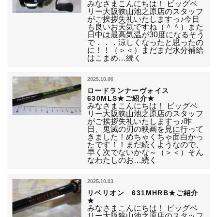
みなさまこんにちは！ ビッグベ
リー大阪狭山池之原店のスタッフ
がご挨拶失礼いたしますっ♪今日
も良いお天気ですね（＾＾）また
日中は最高気温が30度になるそう
で．．．涼しくなったと思ったの
に！！（＞＜）まだまだ水分補給
はこまめ…続く
2025.10.06
ロードランナーヴォイス
630MLS★ご紹介★
みなさまこんにちは！ ビッグベ
リー大阪狭山池之原店のスタッフ
がご挨拶失礼いたしますっ♪昨
日、鬼滅の刃の映画を見に行って
きました！めちゃくちゃ面白かっ
たです！！まだ続くようなので、
早く次でないかな～（＞＜）そん
なわたしのお…続く
2025.10.03
リベリオン 631MHRB★ご紹介
★
みなさまこんにちは！ ビッグベ
リー大阪狭山池之原店のスタッフ