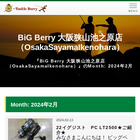
MENU
BiG Berry 大阪狭山池之原店
（OsakaSayamaIkenohara）
『BiG Berry 大阪狭山池之原店
（OsakaSayamaIkenohara）』のMonth: 2024年2月
Month: 2024年2月
2024.02.13
22イグジスト PC LT2500★ご紹
介★
みなさまこんにちは！ ビッグベ