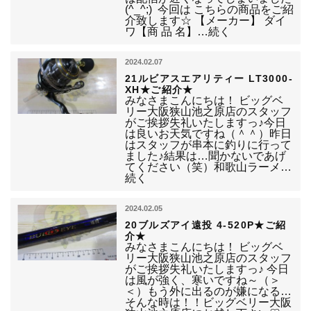
(^_^;) 今回は こちらの商品をご紹
介致します☆ 【メーカー】 ダイ
ワ【商 品 名】…続く
2024.02.07
21ルビアスエアリティー LT3000-
XH★ご紹介★
みなさまこんにちは！ ビッグベ
リー大阪狭山池之原店のスタッフ
がご挨拶失礼いたしますっ♪今日
は良いお天気ですね（＾＾）昨日
はスタッフが串本に釣りに行って
ました♪結果は…聞かないであげ
てください（笑）和歌山ラーメ…
続く
2024.02.05
20ブルズアイ遠投 4-520P★ご紹
介★
みなさまこんにちは！ ビッグベ
リー大阪狭山池之原店のスタッフ
がご挨拶失礼いたしますっ♪ 今日
は風が強く、寒いですね～（＞
＜）もう外に出るのが嫌になる…
そんな時は！！ビッグベリー大阪