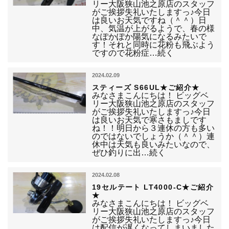
リー大阪狭山池之原店のスタッフ
がご挨拶失礼いたしますっ♪今日
は良いお天気ですね（＾＾）日
中、気温が上がるようで、春の様
なぽかぽか陽気になるみたいで
す！それと同時に花粉も飛ぶよう
ですので花粉症…続く
2024.02.09
スティーズ S66UL★ご紹介★
みなさまこんにちは！ ビッグベ
リー大阪狭山池之原店のスタッフ
がご挨拶失礼いたしますっ♪今日
は良いお天気で寒さもましです
ね！！明日から３連休の方も多い
のではないでしょうか（＾＾）連
休中は天気も良いみたいなので、
ぜひ釣りに出…続く
2024.02.08
19セルテート LT4000-C★ご紹介
★
みなさまこんにちは！ ビッグベ
リー大阪狭山池之原店のスタッフ
がご挨拶失礼いたしますっ♪今日
は配信が遅くなってしまいました