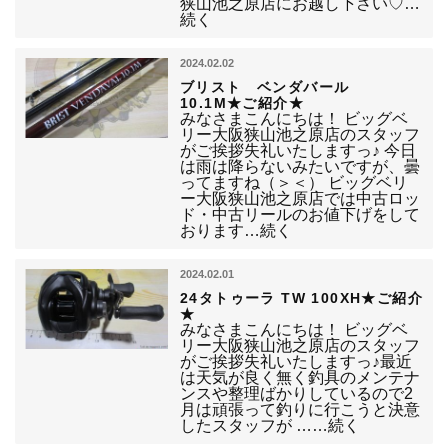
狭山池之原店にお越し下さい♡…
続く
2024.02.02
ブリスト ベンダバール
10.1M★ご紹介★
みなさまこんにちは！ ビッグベ
リー大阪狭山池之原店のスタッフ
がご挨拶失礼いたしますっ♪ 今日
は雨は降らないみたいですが、曇
ってますね（＞＜） ビッグベリ
ー大阪狭山池之原店では中古ロッ
ド・中古リールのお値下げをして
おります…続く
2024.02.01
24タトゥーラ TW 100XH★ご紹介
★
みなさまこんにちは！ ビッグベ
リー大阪狭山池之原店のスタッフ
がご挨拶失礼いたしますっ♪最近
は天気が良く無く釣具のメンテナ
ンスや整理ばかりしているので2
月は頑張って釣りに行こうと決意
したスタッフが ……続く