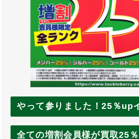
やって参りました！25％up
全ての増割会員様が買取25％