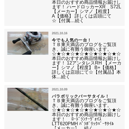
本日のおすすめ商品情報お届けし
ます！ ハードロッカーXR S72L
【メーカー】シマノ【程度】
A【価格】 詳しくは店頭にて
☆【付属…続く
2021.10.16
今でも人気の一台！
ＴＢ東天満店のブログをご覧頂
き、誠に有難う御座います。
☆★☆★☆★☆★☆★☆★☆★☆
本日のおすすめ商品情報お届けし
ます！ 12アンタレスRH 【メーカ
ー】シマノ【程度】 B+【価格】
詳しくは店頭にて☆【付属品】本
体…続く
2021.10.09
パラボリックバーサタイル！
ＴＢ東天満店のブログをご覧頂
き、誠に有難う御座います。
☆★☆★☆★☆★☆★☆★☆★☆
本日のおすすめ商品情報お届けし
ます！ ﾛｰﾄﾞﾗﾝﾅｰｳﾞｫｲｽ
LTT620PMH ﾊﾟﾗﾎﾞﾘｯｸﾊﾞｰｻﾀｲﾙ
【メーカー】…続く