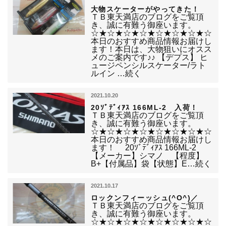
大物スケーターがやってきた！
ＴＢ東天満店のブログをご覧頂
き、誠に有難う御座います。
☆★☆★☆★☆★☆★☆★☆★☆
本日のおすすめ商品情報お届けし
ます！本日は、大物狙いにオスス
メのご案内です♪♪ 【デプス】 ヒ
ュージペンシルスケーター/ラト
ルイン …続く
2021.10.20
20ｿﾞﾃﾞｨｱｽ 166ML-2 入荷！
ＴＢ東天満店のブログをご覧頂
き、誠に有難う御座います。
☆★☆★☆★☆★☆★☆★☆★☆
本日のおすすめ商品情報お届けし
ます！ 20ｿﾞﾃﾞｨｱｽ 166ML-2
【メーカー】シマノ 【程度】
B+【付属品】袋【状態】E…続く
2021.10.17
ロックンフィーッシュ(^O^)／
ＴＢ東天満店のブログをご覧頂
き、誠に有難う御座います。
☆★☆★☆★☆★☆★☆★☆★☆