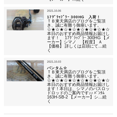
2021.10.06
17ｸﾞﾗｯﾌﾟﾗｰ 300HG 入荷！
ＴＢ東天満店のブログをご覧頂
き、誠に有難う御座います。
☆★☆★☆★☆★☆★☆★☆★☆
本日のおすすめ商品情報お届けし
ます！ 17ｸﾞﾗｯﾌﾟﾗｰ 300HG 【メ
ーカー】シマノ 【程度】 Ａ
【価格】 詳しくは店頭にて…続
く
2021.10.03
バンタム☆
ＴＢ東天満店のブログをご覧頂
き、誠に有難う御座います。
☆★☆★☆★☆★☆★☆★☆★☆
本日のおすすめ商品情報お届けし
ます！本日は、シマノのバスロッ
ドロッドのご案内です♪♪ ﾊﾞﾝﾀﾑ
163H-SB-2 【メーカー】シ…続
く