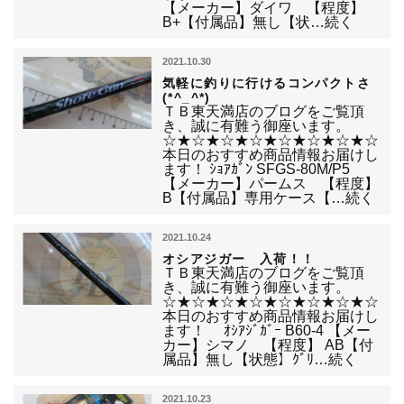
【メーカー】ダイワ 【程度】
B+【付属品】無し【状…続く
2021.10.30
気軽に釣りに行けるコンパクトさ
(*^_^*)
ＴＢ東天満店のブログをご覧頂
き、誠に有難う御座います。
☆★☆★☆★☆★☆★☆★☆★☆
本日のおすすめ商品情報お届けし
ます！ ｼｮｱｶﾞﾝ SFGS-80M/P5
【メーカー】パームス 【程度】
B【付属品】専用ケース【…続く
2021.10.24
オシアジガー 入荷！！
ＴＢ東天満店のブログをご覧頂
き、誠に有難う御座います。
☆★☆★☆★☆★☆★☆★☆★☆
本日のおすすめ商品情報お届けし
ます！ ｵｼｱｼﾞｶﾞｰ B60-4 【メー
カー】シマノ 【程度】 AB【付
属品】無し【状態】ｸﾞﾘ…続く
2021.10.23