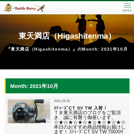
MENU
東天満店（Higashitenma）
『東天満店（Higashitenma）』のMonth: 2021年10月
Month: 2021年10月
2021.10.31
ｽﾃｨｰｽﾞCT SV TW 入荷！
ＴＢ東天満店のブログをご覧頂
き、誠に有難う御座います。
☆★☆★☆★☆★☆★☆★☆★☆
本日のおすすめ商品情報お届けし
ます！ ｽﾃｨｰｽﾞCT SV TW 700XH