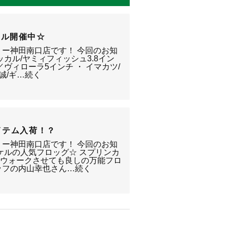
ール開催中☆
リー神田南口店です！ 今回のお知
ッカル/ヤミィフィッシュ3.8イン
／ヴィローラ5インチ ・ イマカツ/
誠/ギ…続く
イテム入荷！？
リー神田南口店です！ 今回のお知
ケルの人気フロッグ☆ スプリンカ
クウォークさせても良しの万能フロ
ッフの内山幸也さん…続く