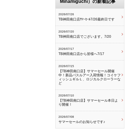
Minamiguchi）の新着記事
2026/07/26
TB神田南口店ｻﾏｰｾｰﾙ7/26最終日です
2026/07/20
TB神田南口店でございます。7/20
2026/07/17
TB神田南口店から皆様へ7/17
2026/07/15
【TB神田南口店】サマーセール開催
中！新品バスルアー入荷情報！コイケフ
ィッシュギルＬ、ロジカルクローラーな
ど
2026/07/10
【TB神田南口店】サマーセール本日よ
り開催！
2026/07/08
サマーセールのお知らせです♪