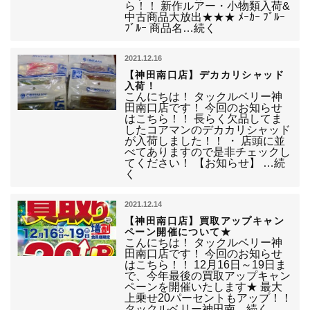
ら！！ 新作ルアー・小物類入荷&
中古商品大放出★★★ ﾒｰｶｰ ﾌﾞﾙｰ
ﾌﾞﾙｰ 商品名…続く
2021.12.16
【神田南口店】デカカリシャッド
入荷！
こんにちは！ タックルベリー神
田南口店です！ 今回のお知らせ
はこちら！！ 長らく欠品してま
したコアマンのデカカリシャッド
が入荷しました！！ ・ 店頭に並
べてありますので是非チェックし
てください！ 【お知らせ】 …続
く
2021.12.14
【神田南口店】買取アップキャン
ペーン開催について★
こんにちは！ タックルベリー神
田南口店です！ 今回のお知らせ
はこちら！！ 12月16日～19日ま
で、今年最後の買取アップキャン
ペーンを開催いたします★ 最大
上乗せ20パーセントもアップ！！
タックルベリー神田南…続く