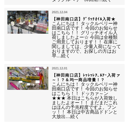
2021.12.04
【神田南口店】ｸﾞﾘｯﾁｵｲﾙ入荷★
こんにちは！ タックルベリー神
田南口店です！ 今回のお知らせ
はこちら！！ グリッチオイル入
荷しましたよー☆ 今回は全種類
ご用意しております！！ 在庫に
関しましては、少量入荷になって
おりますので、お探しの方はお
早…続く
2021.12.01
【神田南口店】ﾚｯﾚｯﾚｱ､ﾙｱｰ入荷ァ
～！？＆均一商品増量！？
こんにちは！ タックルベリー神
田南口店です！ 今回のお知らせ
はこちら！！ ドッカァ～ン
★★★ 本日はこちらが入荷致し
ましたよオー！！ まだまだこれ
はほんの予兆程度ですよ。フン
ッ！！ 本日は中古商品ドドンと
大放出…続く