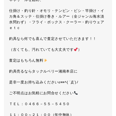
仕掛け・釣り針・オモリ・テンビン・ビシ・竿掛け・イ
カ角＆スッテ・仕掛け巻き・ルアー（全ジャンル海水淡
水問わず）・フライ・ボックス・クーラー・釣りウェア
ｅｔｃ
釣具なら何でも喜んで査定させていただきます！！
（古くても、汚れていても大丈夫です
）
査定はもちろん無料
釣具売るならタックルベリー湘南本店に
是非一度お持ち込みくださいε≡≡ﾍ( ´Д`)ﾉ
ご不明点はお気軽にお問合せください
ＴＥＬ：０４６６－５５－５４５０
１１：００～２１：００（年中無休）