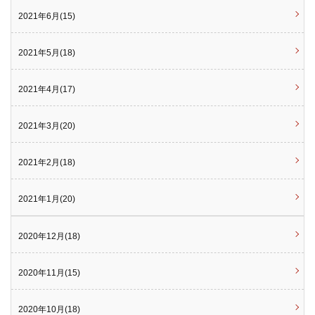
2021年6月(15)
2021年5月(18)
2021年4月(17)
2021年3月(20)
2021年2月(18)
2021年1月(20)
2020年12月(18)
2020年11月(15)
2020年10月(18)