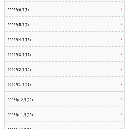
2026年6月(1)
2026年5月(7)
2026年4月(13)
2026年3月(11)
2026年2月(15)
2026年1月(21)
2025年12月(22)
2025年11月(28)