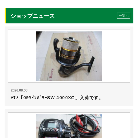
ショップニュース
一覧へ
2026.08.08
ｼﾏﾉ「09ﾂｲﾝﾊﾟﾜｰSW 4000XG」入荷です。