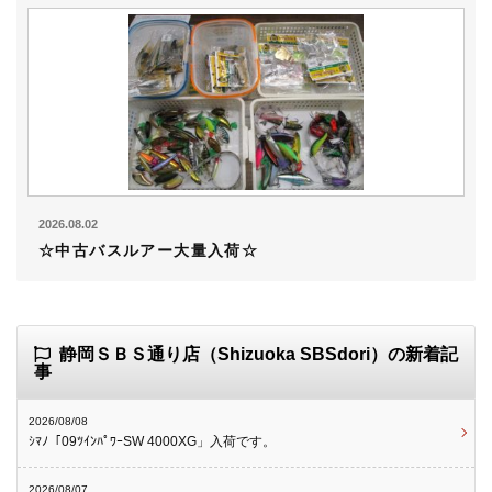
2026.08.02
☆中古バスルアー大量入荷☆
静岡ＳＢＳ通り店（Shizuoka SBSdori）の新着記
事
2026/08/08
ｼﾏﾉ「09ﾂｲﾝﾊﾟﾜｰSW 4000XG」入荷です。
2026/08/07