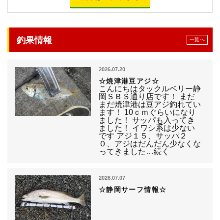
釣果情報
一覧へ
2026.07.20
☆焼津港豆アジ☆
こんにちはタックルベリー静
岡ＳＢＳ通り店です！ まだ
まだ焼津港は豆アジ釣れてい
ます！ 10ｃｍぐらいになり
ました！ サッパも入ってき
ました！ イワシ系は少ない
です アジ１５、サッパ２
０、アジはだんだん少なくな
ってきました…続く
2026.07.07
☆静岡サーフ情報☆