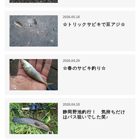
2026.05.18
☆トリックサビキで豆アジ☆
2026.04.29
☆春のサビキ釣り☆
2026.04.18
静岡野池釣行！ 気持ちだけ
はバス狙いでした笑♪