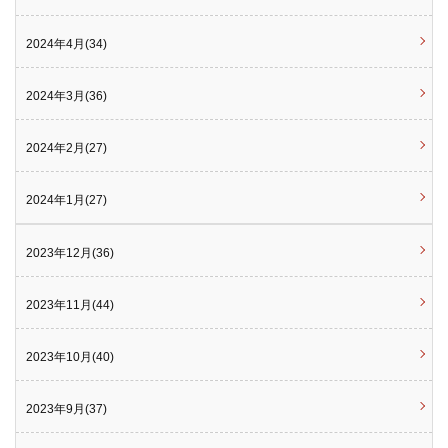
2024年4月(34)
2024年3月(36)
2024年2月(27)
2024年1月(27)
2023年12月(36)
2023年11月(44)
2023年10月(40)
2023年9月(37)