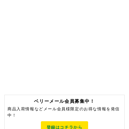
ベリーメール会員募集中！
商品入荷情報などメール会員様限定のお得な情報を発信
中！
登録はコチラから