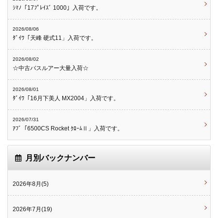
ｼﾏﾉ「17ﾌﾟﾚｲｽﾞ 1000」入荷です。
2026/08/06
ﾀﾞｲﾜ「天峰 硬式11」入荷です。
2026/08/02
☆中古バスルアー大量入荷☆
2026/08/01
ﾀﾞｲﾜ「16月下美人 MX2004」入荷です。
2026/07/31
ｱﾌﾞ「6500CS Rocket ｸﾛｰﾑⅡ」入荷です。
月別バックナンバー
2026年8月(5)
2026年7月(19)