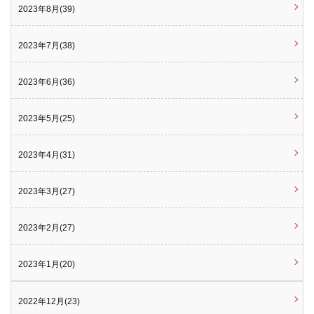
2023年8月(39)
2023年7月(38)
2023年6月(36)
2023年5月(25)
2023年4月(31)
2023年3月(27)
2023年2月(27)
2023年1月(20)
2022年12月(23)