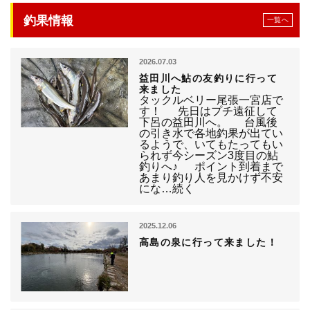
釣果情報
一覧へ
2026.07.03
益田川へ鮎の友釣りに行って
来ました
タックルベリー尾張一宮店で
す！ 先日はプチ遠征して
下呂の益田川へ。 台風後
の引き水で各地釣果が出てい
るようで、いてもたってもい
られず今シーズン3度目の鮎
釣りへ♪ ポイント到着まで
あまり釣り人を見かけず不安
にな…続く
2025.12.06
高島の泉に行って来ました！