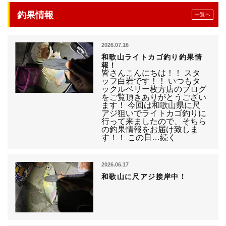
釣果情報
一覧へ
2026.07.16
和歌山ライトカゴ釣り釣果情
報！
皆さんこんにちは！！ スタ
ッフ白岩です！！ いつもタ
ックルベリー枚方店のブログ
をご覧頂きありがとうござい
ます！ 今回は和歌山県に尺
アジ狙いでライトカゴ釣りに
行って来ましたので、そちら
の釣果情報をお届け致しま
す！！ この日…続く
2026.06.17
和歌山に尺アジ接岸中！