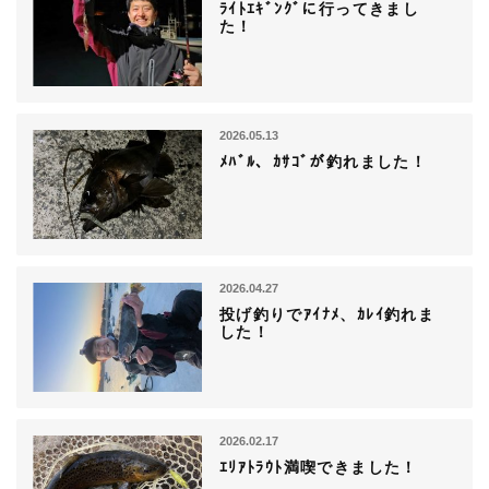
ﾗｲﾄｴｷﾞﾝｸﾞに行ってきまし
た！
2026.05.13
ﾒﾊﾞﾙ、ｶｻｺﾞが釣れました！
2026.04.27
投げ釣りでｱｲﾅﾒ、ｶﾚｲ釣れま
した！
2026.02.17
ｴﾘｱﾄﾗｳﾄ満喫できました！