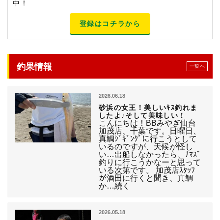
中！
登録はコチラから
釣果情報
一覧へ
2026.06.18
砂浜の女王！美しいｷｽ釣れま
したよ♪そして美味しい！
こんにちは！BBみやぎ仙台
加茂店、千葉です。日曜日、
真鯛ｼﾞｷﾞﾝｸﾞに行こうとして
いるのですが、天候が怪し
い…出船しなかったら、ﾅﾏｽﾞ
釣りに行こうかなーと思って
いる次第です。 加茂店ｽﾀｯﾌ
が酒田に行くと聞き、真鯛
か…続く
2026.05.18