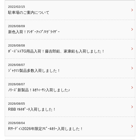
2022/02/15
駐車場のご案内について
2026/08/09
新色入荷！ｱﾝﾀﾞｰｱｯﾌﾟ/ﾏｸﾞﾗｲｻﾞｰ
2026/08/08
ﾎﾞｰｽﾞﾚｽTG用品入荷！藤吉郎鉛、家康鉛も入荷しました！
2026/08/07
ｼﾞｬｸｿﾝ製品多数入荷しました！
2026/08/07
ﾉﾘｰｽﾞ新製品！ﾈｵﾃｨｰｻﾝ入荷しました♪
2026/08/05
RBB ﾏﾙﾁﾎﾟｰﾁ入荷しました！
2026/08/04
Rｻｰﾃﾞｨﾝ2026年限定ｱﾋﾟｰﾙｶﾗｰ入荷しました！