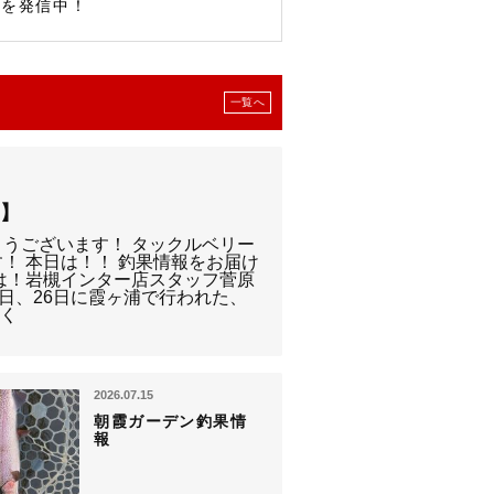
報を発信中！
一覧へ
F】
うございます！ タックルベリー
！ 本日は！！ 釣果情報をお届け
は！岩槻インター店スタッフ菅原
5日、26日に霞ヶ浦で行われた、
続く
2026.07.15
朝霞ガーデン釣果情
報