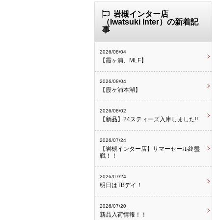
岩槻インター店
（Iwatsuki Inter）の新着記
事
2026/08/04
【霞ヶ浦、MLF】
2026/08/04
【霞ヶ浦本湖】
2026/08/02
【新品】24スティーズ入庫しました!!
2026/07/24
【岩槻インター店】サマーセール終盤
戦！！
2026/07/24
明日はTBデイ！
2026/07/20
新品入荷情報！！