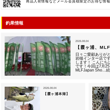
商品入荷情報などメール会員様限定のお得な情
釣果情報
2026.08.04
【霞ヶ浦、ML
日々ご愛顧ありがと
岩槻インター店です
します！ こんにち
です！今回は7月2
MLFJapan Sho…
2026.08.04
【霞ヶ浦本湖】