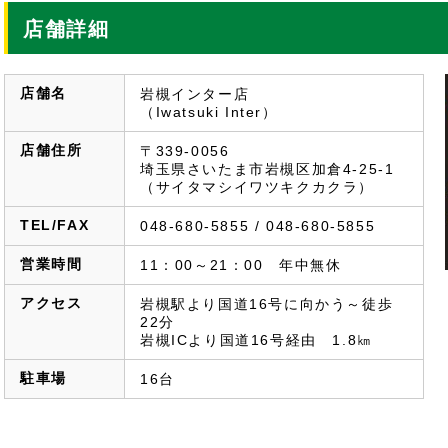
店舗詳細
店舗名
岩槻インター店
（Iwatsuki Inter）
店舗住所
〒339-0056
埼玉県さいたま市岩槻区加倉4-25-1
（サイタマシイワツキクカクラ）
TEL/FAX
048-680-5855 / 048-680-5855
営業時間
11：00～21：00　年中無休
アクセス
岩槻駅より国道16号に向かう～徒歩
22分
岩槻ICより国道16号経由 1.8㎞
駐車場
16台