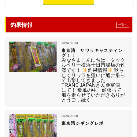
釣果情報
一覧へ
2024.09.24
東京湾 サワラキャスティン
グ！！
みなさまこんにちは！タック
ルベリー横浜十日市場店の竹
澤です！
釣果情報
秋ら
しくサワラを狙いに船に乗っ
て出撃してきました！
TRANS JAPANさん＠富津
にて！ 爆風の中、頑張って
船を走らせていただきありが
とうご…続く
2024.08.20
東京湾ジギングレポ