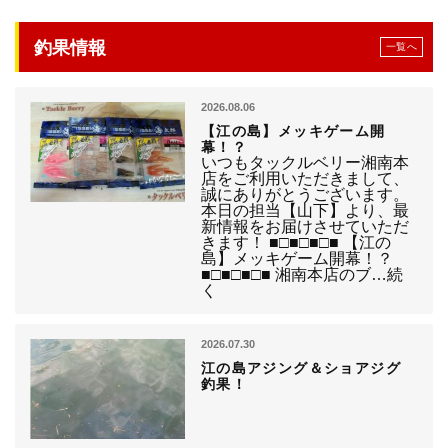
釣果情報
一覧へ
2026.08.06
【江の島】メッキゲーム開
幕！？
いつもタックルベリー湘南本
店をご利用いただきまして、
誠にありがとうございます。
本日の担当【山下】より、最
新情報をお届けさせていただ
きます！ ■□■□■□■ 【江の
島】メッキゲーム開幕！？
■□■□■□■ 湘南本店のブ…続
く
2026.07.30
江の島アジング＆ショアジグ
釣果！