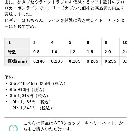
まに、巻きグセやライントラブルを低減するソフト設計のフロ
ロカーボンラインです。リーズナブルな価格と高品質の両立を
実現しました。
ビギナーはもちろん、ラインを頻繁に巻き替えるトーナメンタ
ーにもおすすめ。
lb
3
4
5
6
8
10
号数
0.8
1.0
1.2
1.5
2.0
2.5
直径(mm)
0.148
0.165
0.185
0.205
0.235
0.2
価格：
・ 3lb／4lb／5lb 825円（税込）
・ 6lb 913円（税込）
・ 8lb 1,045円（税込）
・ 10lb 1,166円（税込）
・ 12lb 1,243円 （税込）
こちらの商品はWEBショップ「＠ベリーネット」か
らもご購入いただけます。