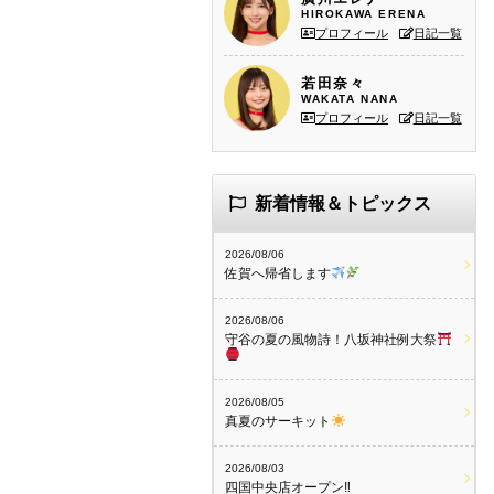
HIROKAWA ERENA
プロフィール
日記一覧
若田奈々
WAKATA NANA
プロフィール
日記一覧
新着情報＆トピックス
2026/08/06
佐賀へ帰省します
2026/08/06
守谷の夏の風物詩！八坂神社例大祭
2026/08/05
真夏のサーキット
2026/08/03
四国中央店オープン‼︎