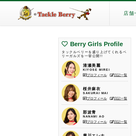
店舗
Berry Girls Profile
タックルベリーを盛り上げてくれるベ
リーガルズを一挙公開!!
清瀬美麗
KIYOSE MIREI
プロフィール
日記一覧
桜井麻衣
SAKURAI MAI
プロフィール
日記一覧
那波青
NANAMI AO
プロフィール
日記一覧
廣川エレナ