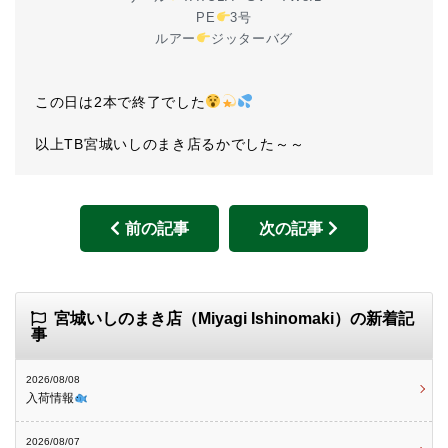
PE
3号
ルアー
ジッターバグ
この日は2本で終了でした
以上TB宮城いしのまき店るかでした～～
前の記事
次の記事
宮城いしのまき店（Miyagi Ishinomaki）の新着記
事
2026/08/08
入荷情報
2026/08/07