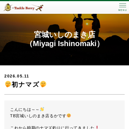
MENU
宮城いしのまき店
（Miyagi Ishinomaki）
2026.05.11
初ナマズ
こんにちは～～
TB宮城いしのまき店るかです
これから時期のナマズ釣りに行ってきました