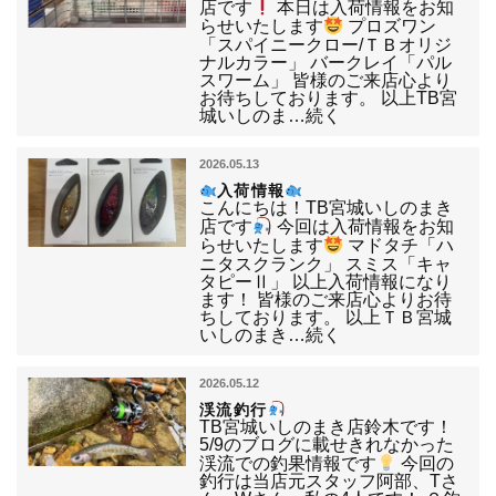
店です
本日は入荷情報をお知
らせいたします
プロズワン
「スパイニークロー/ＴＢオリジ
ナルカラー」 バークレイ「パル
スワーム」 皆様のご来店心より
お待ちしております。 以上TB宮
城いしのま…続く
2026.05.13
入荷情報
こんにちは！TB宮城いしのまき
店です
今回は入荷情報をお知
らせいたします
マドタチ「ハ
ニタスクランク」 スミス「キャ
タピーⅡ」 以上入荷情報になり
ます！ 皆様のご来店心よりお待
ちしております。 以上ＴＢ宮城
いしのまき…続く
2026.05.12
渓流釣行
TB宮城いしのまき店鈴木です！
5/9のブログに載せきれなかった
渓流での釣果情報です
今回の
釣行は当店元スタッフ阿部、Tさ