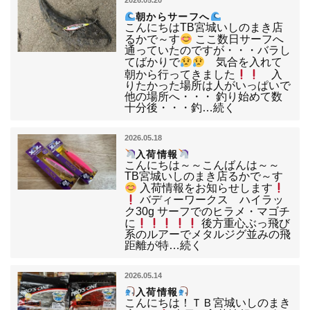
2026.05.20
朝からサーフへ
こんにちはTB宮城いしのまき店
るかで～す
ここ数日サーフへ
通っていたのですが・・・バラし
てばかりで
気合を入れて
朝から行ってきました
入
りたかった場所は人がいっぱいで
他の場所へ・・・ 釣り始めて数
十分後・・・釣…続く
2026.05.18
入荷情報
こんにちは～～こんばんは～～
TB宮城いしのまき店るかで～す
入荷情報をお知らせします
バディーワークス ハイラッ
ク30g サーフでのヒラメ・マゴチ
に
後方重心ぶっ飛び
系のルアーでメタルジグ並みの飛
距離が特…続く
2026.05.14
入荷情報
こんにちは！ＴＢ宮城いしのまき