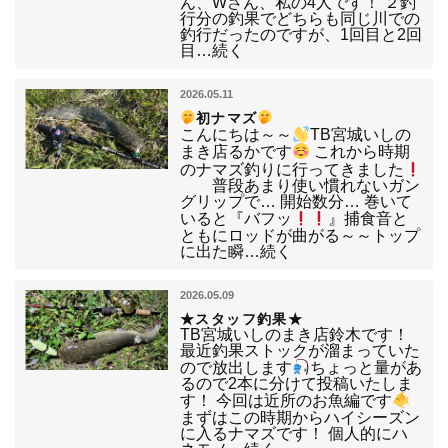
ん、Wさん、私の4人です！ ２釣
行分の釣果でどちらも同じ川での
釣行だったのですが、1回目と2回
目…続く
2026.05.11
初ナマズ
こんにちは～～
TB宮城いしの
まき店るかです
これから時期
のナマズ釣りに行ってきました
普段あまり使い慣れないガン
グリップで… 開始数分… 巻いて
いると『バフッ
』捕食音と
ともにロッドが曲がる～～トップ
に出た瞬…続く
2026.05.09
★スタッフ釣果★
TB宮城いしのまき店鈴木です！
最近釣果ストックが溜まっていた
ので放出します
ちょっと量があ
るので2本に分けて投稿いたしま
す！ 今回は近所のお魚編です
まずはこの時期からハイシーズン
に入るナマズです！ 個人的にハ