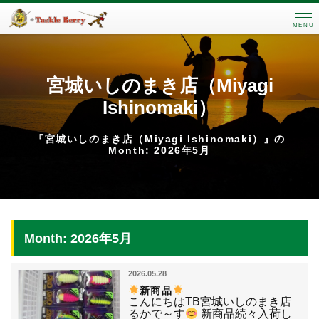
MENU
宮城いしのまき店（Miyagi
Ishinomaki）
『宮城いしのまき店（Miyagi Ishinomaki）』の
Month: 2026年5月
Month: 2026年5月
2026.05.28
新商品
こんにちはTB宮城いしのまき店
るかで～す
新商品続々入荷し