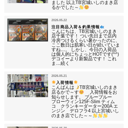
ました 以上TB宮城いしのまき店
るかでした～
2026.05.22
注目商品入荷＆釣果情報
こんにちは、TB宮城いしのまき
店千葉です！ つい先日まで店内
冷房つけるくらい暑かったのに、
ここ数日は肌寒い日が続いていま
すね…。 しかし、今日の入荷品
は個人的にちょっとHOTです(^^)
デコイーより新製品です！ これ
ま…続く
2026.05.21
入荷情報
こんばんは
TB宮城いしのまき
店るかで～す
入荷情報をお
知らせします。 ブルーブルー
ブローウィン125F‐Slim ティム
コ クランキーダーター200A エ
ンジン デロフラ4 以上宮城いし
のまき店でした～～