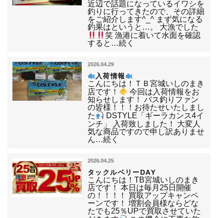
近辺で話題になっているイワシを
釣りに行ってきたので、その詳細
をご紹介します^_^ まず気になる
釣果はというと…。 大漁でした
笑 漁港に着いて水面を確認
すると…続く
2026.04.29
入荷情報
こんにちは！ＴＢ宮城いしのまき
店です！
今回は入荷情報をお
知らせします！ バス釣りファン
の皆様！！！お待たせいたしまし
た
DSTYLE「ギーラカンス4イ
ンチ」 入荷致しました！ 大変人
気な商品ですので申し訳ありませ
ん…続く
2026.04.25
タックルベリーDAY
こんにちは！TB宮城いしのまき
店です！ 本日は毎月25日開催
の！！！！ 買取アップキャンペ
ーンです！ 増割会員様ならどな
たでも25％UPで買取させていた