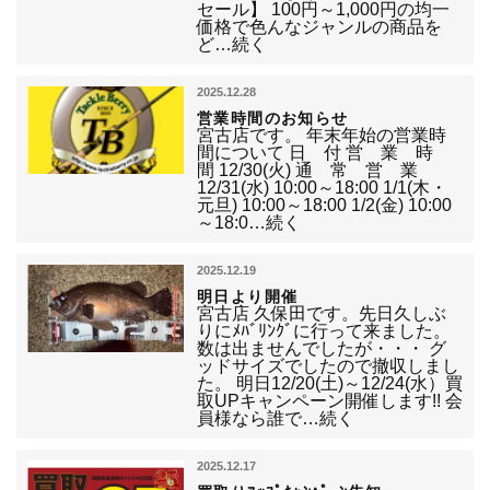
セール】 100円～1,000円の均一
価格で色んなジャンルの商品を
ど…続く
2025.12.28
営業時間のお知らせ
宮古店です。 年末年始の営業時
間について 日 付 営 業 時
間 12/30(火) 通 常 営 業
12/31(水) 10:00～18:00 1/1(木・
元旦) 10:00～18:00 1/2(金) 10:00
～18:0…続く
2025.12.19
明日より開催
宮古店 久保田です。先日久しぶ
りにﾒﾊﾞﾘﾝｸﾞに行って来ました。
数は出ませんでしたが・・・ グ
ッドサイズでしたので撤収しまし
た。 明日12/20(土)～12/24(水）買
取UPキャンペーン開催します!! 会
員様なら誰で…続く
2025.12.17