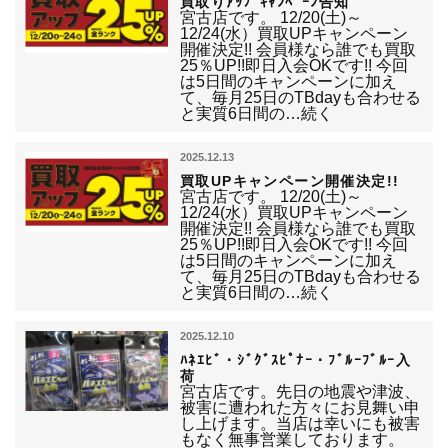
買取りｱｯﾌﾟｷｬﾝﾍﾟｰﾝ告知
宮古店です。 12/20(土)～
12/24(水）買取UPキャンペーン
開催決定!! 会員様なら誰でも買取
25％UP!!即日入会OKです!! 今回
は5日間のキャンペーンに加え
て、毎月25日のTBdayも合わせる
と実質6日間の…続く
2025.12.13
買取UPキャンペーン開催決定!!
宮古店です。 12/20(土)～
12/24(水）買取UPキャンペーン
開催決定!! 会員様なら誰でも買取
25％UP!!即日入会OKです!! 今回
は5日間のキャンペーンに加え
て、毎月25日のTBdayも合わせる
と実質6日間の…続く
2025.12.10
ﾊﾈｴﾋﾞ・ｼﾞｸﾞｽﾋﾟﾅｰ・ﾌﾞﾙｰﾌﾞﾙｰ入
荷
宮古店です。先日の地震や津波、
被害に遭われた方々にお見舞い申
し上げます。当店は幸いにも被害
もなく無事営業しております。