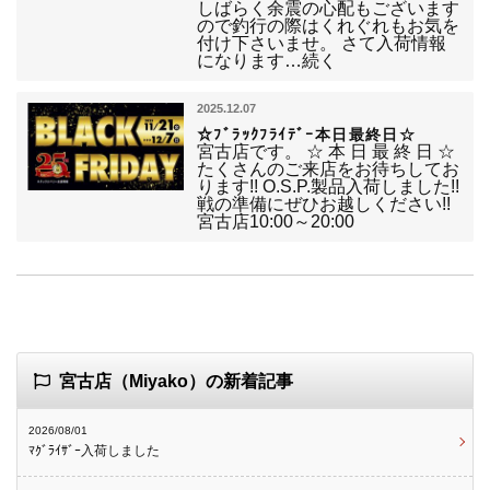
しばらく余震の心配もございます
ので釣行の際はくれぐれもお気を
付け下さいませ。 さて入荷情報
になります…続く
2025.12.07
☆ﾌﾞﾗｯｸﾌﾗｲﾃﾞｰ本日最終日☆
宮古店です。 ☆ 本 日 最 終 日 ☆
たくさんのご来店をお待ちしてお
ります!! O.S.P.製品入荷しました!!
戦の準備にぜひお越しください!!
宮古店10:00～20:00
宮古店（Miyako）の新着記事
2026/08/01
ﾏｸﾞﾗｲｻﾞｰ入荷しました