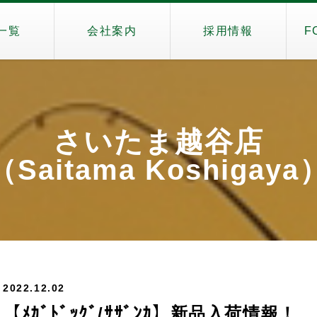
一覧
会社案内
採用情報
F
さいたま越谷店
（Saitama Koshigaya
2022.12.02
【ﾒｶﾞﾄﾞｯｸﾞ/ｻｻﾞﾝｶ】新品入荷情報！