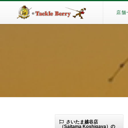
店舗
さいたま越谷店
（Saitama Koshigaya）の