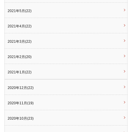
2021年5月(22)
2021年4月(22)
2021年3月(22)
2021年2月(20)
2021年1月(22)
2020年12月(22)
2020年11月(19)
2020年10月(23)