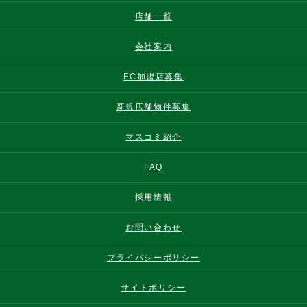
店舗一覧
会社案内
FC加盟店募集
新規店舗物件募集
マスコミ紹介
FAQ
採用情報
お問い合わせ
プライバシーポリシー
サイトポリシー