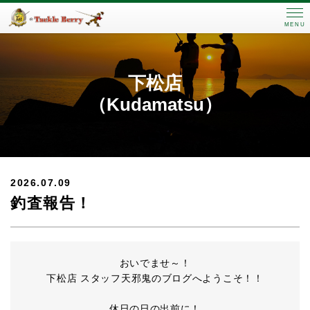
MENU
下松店
（Kudamatsu）
2026.07.09
釣査報告！
おいでませ～！
下松店 スタッフ天邪鬼のブログへようこそ！！
休日の日の出前に！