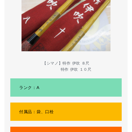
【シマノ】特作 伊吹 ８尺
特作 伊吹 １０尺
ランク：A
付属品：袋、口栓