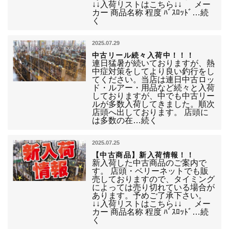
↓↓入荷リストはこちら↓↓ メー
カー 商品名称 程度 ﾊﾞｽﾛｯﾄﾞ…続
く
2025.07.29
中古リール続々入荷中！！！
連日猛暑が続いておりますが、熱
中症対策をしてより良い釣行をし
てください。当店は連日中古ロッ
ド・ルアー・用品など続々と入荷
しておりますが、中でも中古リー
ルが多数入荷してきました。順次
店頭へ出しております。 店頭に
は多数の在…続く
2025.07.25
【中古商品】新入荷情報！！
新入荷した中古商品のご案内で
す。 店頭・ベリーネットでも販
売しておりますので、タイミング
によっては売り切れている場合が
あります。予めご了承下さい。
↓↓入荷リストはこちら↓↓ メー
カー 商品名称 程度 ﾊﾞｽﾛｯﾄﾞ…続
く