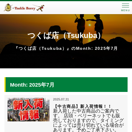
MENU
つくば店（Tsukuba）
『つくば店（Tsukuba）』のMonth: 2025年7月
Month: 2025年7月
2025.07.31
【中古商品】新入荷情報！！
新入荷した中古商品のご案内で
す。 店頭・ベリーネットでも販
売しておりますので、タイミング
によっては売り切れている場合が
あります。予めご了承下さい。