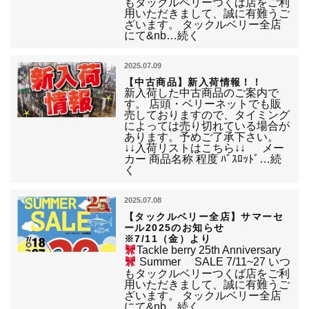
もタックルベリーつくば店をご利
用いただきまして、誠に有難うご
ざいます。 タックルベリー全店
にて&nb…続く
2025.07.09
【中古商品】新入荷情報！！
新入荷した中古商品のご案内で
す。 店頭・ベリーネットでも販
売しておりますので、タイミング
によっては売り切れている場合が
あります。予めご了承下さい。
↓↓入荷リストはこちら↓↓ メー
カー 商品名称 程度 ﾊﾞｽﾛｯﾄﾞ…続
く
2025.07.08
【タックルベリー全店】サマーセ
ール2025のお知らせ
※7/11（金）より
Tackle berry 25th Anniversary
Summer SALE 7/11~27 いつ
もタックルベリーつくば店をご利
用いただきまして、誠に有難うご
ざいます。 タックルベリー全店
にて&nb…続く