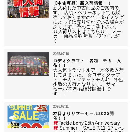
【中古商品】新入荷情報！！
新入荷した中古商品のご案内で
す。 店頭・ベリーネットでも販
売しておりますので、タイミング
によっては売り切れている場合が
あります。予めご了承下さい。
↓↓入荷リストはこちら↓↓ メー
カー 商品名称 程度 ﾊﾞｽﾛｯﾄﾞ…続
く
2025.07.16
ロデオクラフト 各種 モカ 入
荷！！
大人気トラウトルアーが多数入荷
してきました。 ☆ロデオクラフ
ト モカ・ファットモカJr 各色
少数の入荷となります。 サマー
セール2025も絶賛開催中で
す！！
2025.07.11
本日よりサマーセール2025開
催！！
Tackle berry 25th Anniversary
Summer SALE 7/11~27 いつ