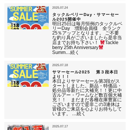
2025.07.24
タックルベリーDay・サマーセー
ル2025開催中
明日25日は毎月恒例のタックルベ
リーDay 増割会員様 全ランク
25％アップとなります。 ご不要
な釣り具がございましたら是非当
店までお持ち下さい！
Tackle
berry 25th Anniversary
Summ…続く
2025.07.18
サマーセール2025 第３段本日
より！！
本日よりサマーセール第3段がス
タートしました。新品・特価品・
処分品等新たに大補充！！更に中
古ルアー・ワームなど数百個大補
充！！ まだまだ各種在庫豊富に
ございますので是非この3連休は
皆様のご来店を心よりお待ちして
います。 …続く
2025.07.17