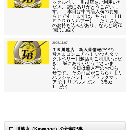
ックルベリー川越店をご利用いた
だき、 誠にありがとうございま
す。 本日は中古品入荷のお知
らせです！ まずはこちら↓ 【Ｈ
ＥＤＤＯＮルアー】 たくさん
のお持ち込みがあり、なんと約70
個ほ…続く
2025.11.07
ＴＢ川越店 新入荷情報(*^^*)
皆さまコンニチハ！ いつもタッ
クルベリー川越店をご利用いただ
き、 誠にありがとうございま
す。 本日は新入荷のお知ら
せです。 その商品がこちら↓ 【カ
ハラジャパン】 ・ブラックマリ
ア ☆トリプルスピン 3/8oz
1…続く
川越店（Kawagoe）の新着記事