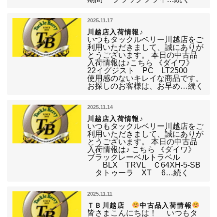
2025.11.17
川越店入荷情報♪
いつもタックルベリー川越店をご
利用いただきまして、誠にありが
とうございます。 本日の中古品
入荷情報は♪こちら 《ダイワ》
22イグジスト PC LT2500
使用感のないキレイな商品です。
お探しのお客様は、お早め…続く
2025.11.14
川越店入荷情報♪
いつもタックルベリー川越店をご
利用いただきまして、誠にありが
とうございます。 本日の中古品
入荷情報は♪ こちら 《ダイワ》
ブラックレーベルトラベル
BLX TRVL Ｃ64XH-5-SB
タトゥーラ XT 6…続く
2025.11.11
ＴＢ川越店
中古品入荷情報
皆さまこんにちは！ いつもタ