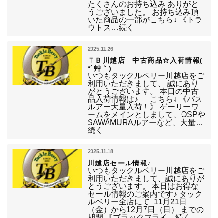
たくさんのお持ち込み ありがと
うございました。 お持ち込み頂
いた商品の一部がこちら↓ 《トラ
ウトス…続く
2025.11.26
ＴＢ川越店 中古商品☆入荷情報(
*´艸｀)
いつもタックルベリー川越店をご
利用いただきまして、 誠にあり
がとうございます。 本日の中古
品入荷情報は♪ こちら↓ 《バス
ルアー大量入荷！》 ゲーリーワ
ームをメインとしまして、OSPや
SAWAMURAルアーなど、大量…
続く
2025.11.18
川越店セール情報♪
いつもタックルベリー川越店をご
利用いただきまして、誠にありが
とうございます。 本日はお得な
セール情報のご案内です♪ タック
ルベリー全店にて 11月21日
（金）から12月7日（日） までの
期間 『ブラックフライ…続く