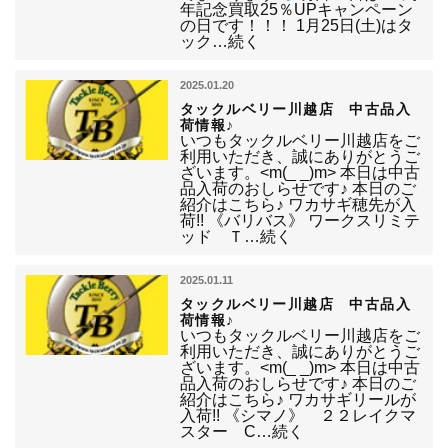
年記念買取25％UPキャンペーン
の日です！！！ 1月25日(土)はタ
ック…続く
2025.01.20
タックルベリー川越店 中古品入
荷情報♪
いつもタックルベリー川越店をご
利用いただき、誠にありがとうご
ざいます。<m(_ _)m> 本日は中古
品入荷のおしらせです♪ 本日のご
紹介はこちら♪ ワカサギ穂先が入
荷!! 《バリバス》 ワークスリミテ
ッド Ｔ…続く
2025.01.11
タックルベリー川越店 中古品入
荷情報♪
いつもタックルベリー川越店をご
利用いただき、誠にありがとうご
ざいます。<m(_ _)m> 本日は中古
品入荷のおしらせです♪ 本日のご
紹介はこちら♪ ワカサギリールが
入荷!! 《シマノ》 ２２レイクマ
スター C…続く