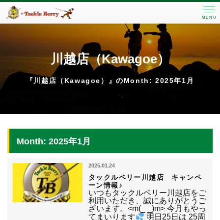
MENU
川越店（Kawagoe）
『川越店（Kawagoe）』のMonth: 2025年1月
Month: 2025年1月
2025.01.24
タックルベリー川越店 キャンペ
ーン情報♪
いつもタックルベリー川越店をご
利用いただき、誠にありがとうご
ざいます。<m(_ _)m> 今月もやっ
てまいります
明日25日は 25周