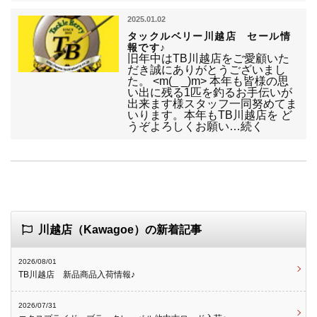
2025.01.02
タックルベリー川越店 セール情
報です♪
旧年中はTB川越店をご愛顧いた
だき誠にありがとうございまし
た。 <m(_ _)m> 本年も皆様の思
い出に残る1匹を釣るお手伝いが
出来ます様スタッフ一同努めてま
いります。本年もTB川越店を ど
うぞよろしくお願い…続く
川越店（Kawagoe）の新着記事
2026/08/01
TB川越店 新品商品入荷情報♪
2026/07/31