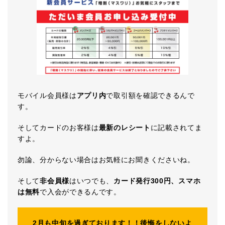
モバイル会員様は
アプリ内
で取引額を確認できるんで
す。
そしてカードのお客様は
最新のレシート
に記載されてま
すよ。
勿論、分からない場合はお気軽にお聞きくださいね。
そして
非会員様
はいつでも、
カード発行300円、スマホ
は無料
で入会ができるんです。
2月も中旬を過ぎております！！後悔をしないよ