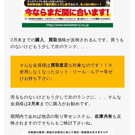
2月末までの
購入
、
買取
価格が反映されるんです。買うも
のないけどもう少しで次のランク、、、
そんな会員様は
買取査定
も対象なのです！！※
使用しなくなったロッド・リール・ルアー等ぜ
ひお持ち下さい。
売るものないけどもう少しで次のランクに、、、そんな
会員様は
2月末
までに購入がお勧めです。
期間内であれば他店の取り寄せシステム、
在庫共有
も反
映されますのでそちらもご検討下さいね。