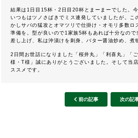
結果は1日目15杯・2日目20杯とまーまーでした。
いつもはツノさばきでミス連発していましたが。こ
かしサバの猛攻とオマツリで仕掛け・オモリ多数ロ
準備を。型が良いので1家族5杯もあれば十分なので
差し上げ、私は沖漬けを刺身、バター醤油炒め、煮
2日間お世話になりました「桜井丸」「利喜丸」「ご
様・T様」誠にありがとうございました。そして当
ススメです。
前の記事
次の記