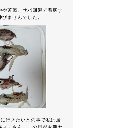
やや苦戦。サバ回避で着底す
伸びませんでした。
日に行きたいとの事で私は居
喜丸」さん。この日が今期ヤ