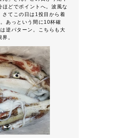
0分ほどでポイントへ。波風な
。さてこの日は1投目から着
。あっという間に10杯確
とは逆パターン。こちらも大
限界。