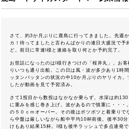
さて、約3か月ぶりに鹿島に行ってきました。先週
カ！待ってましたと言わんばかりの連日大盛況で予
ど。前日に常連I様と連絡を取り何とか予約完了。
お世話になったのはI様行きつけの「桜井丸」。お客
りいつも通り出船。この日は風・波が多少あり1時
ッタンバッタンの状況の中10か月ぶりのヤリイカ。
したが動画を見て予習済み。
さて1投目から数投はなかなか乗らず。水深は約13
に重みを感じ巻き上げ。波があるので慎重に・・・
の５０ｃｍオーバー。その後はポツポツと着乗りで
ら中盤は厳しいながら船中平均10杯前後。後半30
けもあり結果15杯。I様も後半ラッシュで多点連発