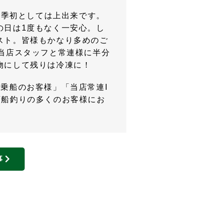
今季初としては上出来です。
の日は1度もなく一安心。し
スト。皆様もかなり多めのご
当店スタッフと常連様に半分
物にして残りは冷凍に！
乗船のお客様」「当店常連I
店船釣りの多くのお客様にお
事