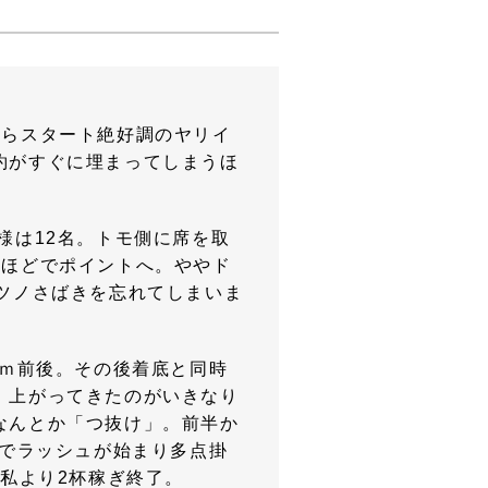
からスタート絶好調のヤリイ
約がすぐに埋まってしまうほ
様は12名。トモ側に席を取
間ほどでポイントへ。ややド
ツノさばきを忘れてしまいま
0ｍ前後。その後着底と同時
。上がってきたのがいきなり
なんとか「つ抜け」。前半か
分でラッシュが始まり多点掛
で私より2杯稼ぎ終了。