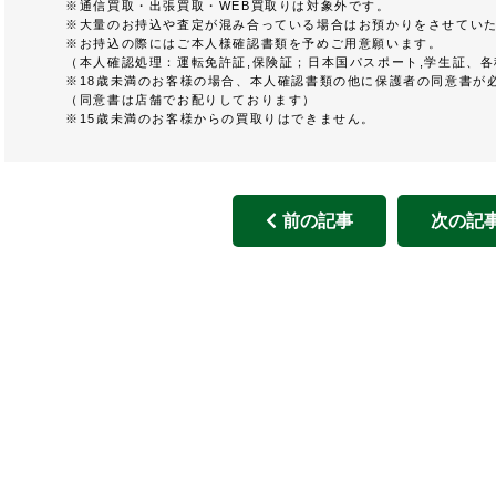
※通信買取・出張買取・WEB買取りは対象外です。
※大量のお持込や査定が混み合っている場合はお預かりをさせていた
※お持込の際にはご本人様確認書類を予めご用意願います。
（本人確認処理：運転免許証,保険証；日本国パスポート,学生証、
※18歳未満のお客様の場合、本人確認書類の他に保護者の同意書が
（同意書は店舗でお配りしております）
※15歳未満のお客様からの買取りはできません。
前の記事
次の記