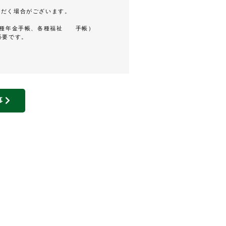
だく場合がございます。
各種年金手帳、各種福祉 手帳）
必要です。
事