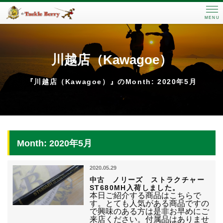
MENU
川越店（Kawagoe）
『川越店（Kawagoe）』のMonth: 2020年5月
Month: 2020年5月
2020.05.29
中古 ノリーズ ストラクチャー
ST680MH入荷しました。
本日ご紹介する商品はこちらで
す。とても人気がある商品ですの
で興味のある方は是非お早めにご
来店ください。付属品はありませ