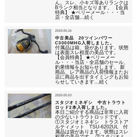
ん。スレ、小キズ等ありランクは
Bランク相当となります。 【会員
特典】 ★ベリーメール・・・当
店・全店舗…続く
2020.05.16
中古美品 20ツインパワー
C3000MHG入荷しました。
付属品は箱、袋があります。状態
は表面スレ程度の美品です。
【会員特典】 ★ベリーメー
ル・・・当店・全店舗のセール、
釣果情報をお知らせします。 新
商品、レア商品の入荷情報またお
店に商品を出すタイミングもお知
らせしていきます…続く
2020.05.03
スタジオミネギシ 中古トラウト
ロッド2本入荷しました。
本日ご紹介する商品は非常に入荷
の少ないトラウトロッドです。
①スタジオミネギシ トラストア
ルティメット TSU-6202UL 付
属品は袋があります。状態はスレ
程度の美品です。 ②スタジオミ