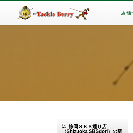
店舗
静岡ＳＢＳ通り店
（Shizuoka SBSdori）の新