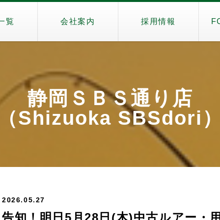
一覧
会社案内
採用情報
F
静岡ＳＢＳ通り店
（Shizuoka SBSdori
2026.05.27
告知！明日5月28日(木)中古ルアー・