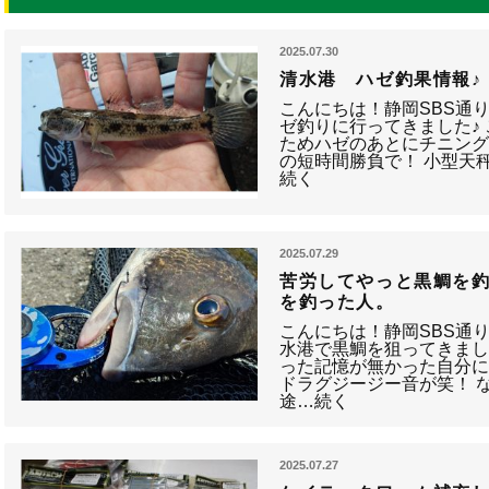
2025.07.30
清水港 ハゼ釣果情報♪
こんにちは！静岡SBS通
ゼ釣りに行ってきました♪
ためハゼのあとにチニング
の短時間勝負で！ 小型天
続く
2025.07.29
苦労してやっと黒鯛を
を釣った人。
こんにちは！静岡SBS通
水港で黒鯛を狙ってきまし
った記憶が無かった自分
ドラグジージー音が笑！ 
途…続く
2025.07.27