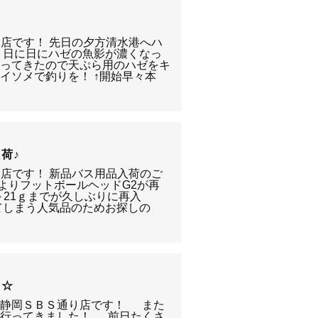
り店です！ 先日の夕方清水港へハ
 日に日にハゼの魚影が濃くなっ
なってきたので天ぷら用のハゼをキ
イソメで釣りを！ ↑開始早々本
荷♪
り店です！ 新品バス用品入荷のご
様よりフットボールヘッドG2が再
～21ｇまでが久しぶりに再入
てしまう人気品のためお探しの
キ☆
ー静岡ＳＢＳ通り店です！ また
に行ってきました！ 前日たくさ