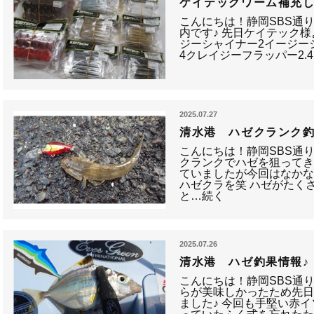
ケイテックワーム補充
こんにちは！静岡SBS通
内です♪ 先日ケイテック様
ジーシャイナー2イージー
4クレイジーフラッパー2
2025.07.27
清水港 ハゼクランク釣
こんにちは！静岡SBS通
クランクでハゼを狙ってき
ていましたが今回はなか
ハゼクラを笑 ハゼがたく
と…続く
2025.07.26
清水港 ハゼ釣果情報♪
こんにちは！静岡SBS通
らが美味しかったため先
ました♪ 今回も手堅い赤