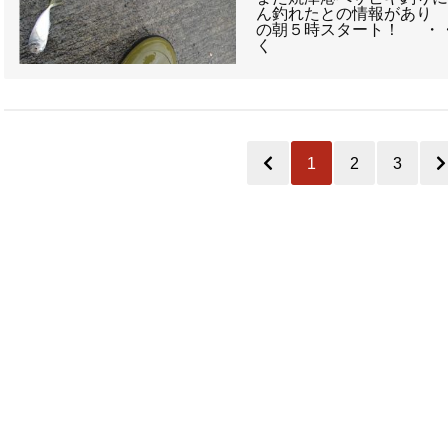
ん釣れたとの情報があり
の朝５時スタート！ ・
く
1
2
3