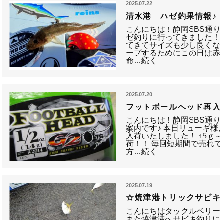
2025.07.22
清水港 ハゼ釣果情報♪
こんにちは！静岡SBS通
ゼ釣りに行ってきました！
てきてサイズも少し良く
ープするためにこの日は赤
命…続く
2025.07.20
フットボールヘッド再入
こんにちは！静岡SBS通
案内です♪ 本日リューギ
入荷いたしました！ ↑5ｇ
荷！！ 毎回短期間で売れ
方…続く
2025.07.19
☆焼津港トリックサビ
こんにちはタックルベリ
また焼津港へサビキ釣り