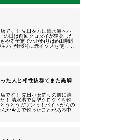
り店です！ 先日夕方に清水港へハ
 この日は前回クロダイが連発した
もやる予定でハゼ釣りは約1時間
秤＋ハゼ針6号に赤イソメを使っ…
釣った人と相性抜群でまた黒鯛
り店です！ 先日ハゼ釣りの前に清
た！ 清水港で良型クロダイを釣
にとうとうガツンっ！バイトからの
なんか今まで釣ったことがある中