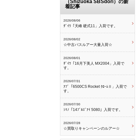
（Shizuoka SBSdori）の新
着記事
2026/08/06
ﾀﾞｲﾜ「天峰 硬式11」入荷です。
2026/08/02
☆中古バスルアー大量入荷☆
2026/08/01
ﾀﾞｲﾜ「16月下美人 MX2004」入荷で
す。
2026/07/31
ｱﾌﾞ「6500CS Rocket ｸﾛｰﾑⅡ」入荷で
す。
2026/07/30
ｼﾏﾉ「14ﾌﾞﾙｽﾞｱｲ 5080」入荷です。
2026/07/28
☆買取りキャンペーンのルアー☆