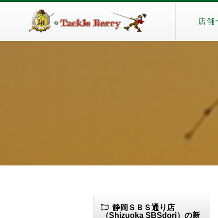
店舗
静岡ＳＢＳ通り店
（Shizuoka SBSdori）の新