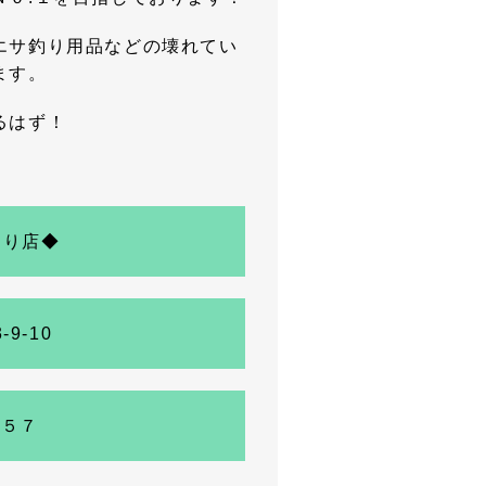
エサ釣り用品などの壊れてい
ます。
るはず！
通り店◆
9-10
７５７