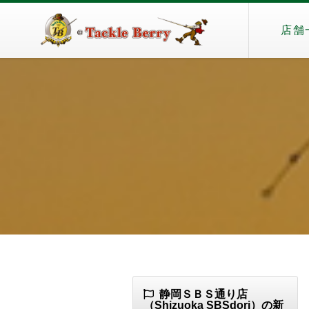
店舗
静岡ＳＢＳ通り店
（Shizuoka SBSdori）の新