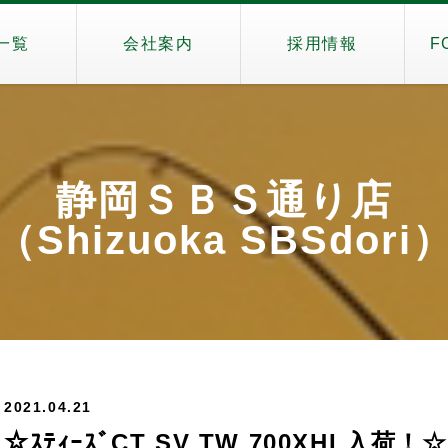
一覧
会社案内
採用情報
F
静岡ＳＢＳ通り店
（Shizuoka SBSdori
2021.04.21
☆ｽﾃｨｰｽﾞCT SV TW 700XHL入荷！☆