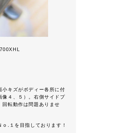
700XHL
０
面小キズがボディー各所に付
画像４、５）。右側サイドプ
。回転動作は問題ありませ
Ｎｏ.１を目指しております！