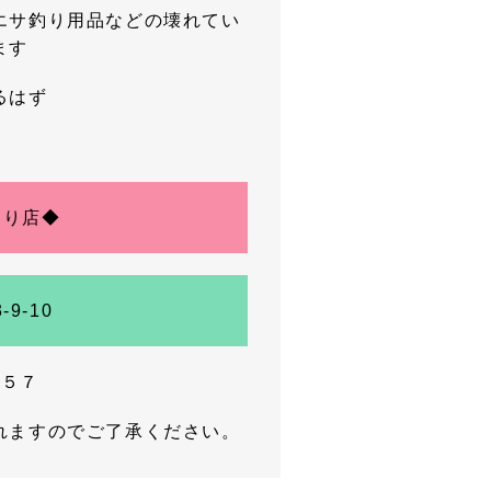
エサ釣り用品などの壊れてい
ます
るはず
通り店◆
9-10
７５７
れますのでご了承ください。