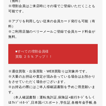
（無料）
※増割会員はご来店時にその場でご登録いただくことも
可能です。
※アプリを利用しない従来の会員カード発行も可能（有
料）
※ご利用店舗のベリーメールご登録で会員カード料金が
無料。
■すべての増割会員様
買取 ２５％ アップ！！
※通信買取・出張買取・WEB買取りは対象外です。
※大量のお持込や査定が混み合っている場合はお預かり
をさせていただく場合がございます。
※お持込の際にはご本人様確認書類を予めご用意願いま
す。
（本人確認書類：運転免許証,保険証+銀行ｶｰﾄﾞもしく
はｸﾚｼﾞｯﾄｶｰﾄﾞ,日本国パスポート,学生証,各種年金手帳,各