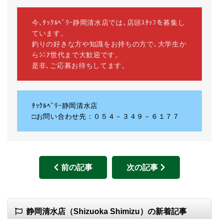
今､ﾀｯｸﾙﾍﾞﾘｰ静岡清水店では､店頭ｽﾀｯﾌを募集し
ています。
釣りの好きな方や知識をお持ちの方で､大学生か
らｼﾆｱ世代まで大歓迎です。
是非､ご応募お待ちしてます。
ﾀｯｸﾙﾍﾞﾘｰ静岡清水店
□お問い合わせ先：０５４－３４９－６１７７
前の記事
次の記事
静岡清水店（Shizuoka Shimizu）の新着記事