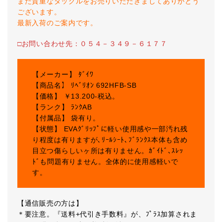
また貴重なタックルをお売りいただきましてありがとう
ございます。
最新入荷のご案内です。
□お問い合わせ先：０５４－３４９－６１７７
【メーカー】 ﾀﾞｲﾜ
【商品名】 ﾘﾍﾞﾘｵﾝ 692HFB-SB
【価格】 ￥13.200-税込。
【ランク】 ﾗﾝｸAB
【付属品】 袋有り。
【状態】 EVAｸﾞﾘｯﾌﾟに軽い使用感や一部汚れ残
り程度は有りますが､ﾘｰﾙｼｰﾄ､ﾌﾞﾗﾝｸｽ本体も含め
目立つ傷らしいヶ所は有りません。ｶﾞｲﾄﾞ､ｽﾚｯ
ﾄﾞも問題有りません。全体的に使用感軽いで
す。
【通信販売の方は】
＊要注意。『送料+代引き手数料』が、ﾌﾟﾗｽ加算されま