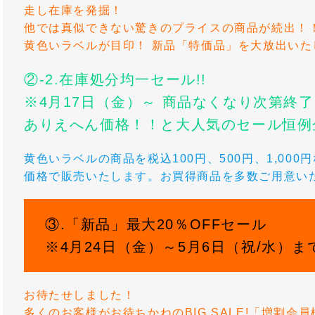
走し在庫を発掘！
他では真似できない驚きのプライスの商品が続出！
黄色いラベルが目印！ 新品「特価品」を大放出いた
②-2.在庫処分均一セール!!
※4月17日（金）～ 商品なくなり次第終
ありえへん価格！！と大人気のセール恒例
黄色いラベルの商品を税込100円、500円、1,00
価格で販売いたします。お買得商品を多数ご用意い
③.「新品」最大20％OFFセール
※4月24日（金）～5月6日（祝/水）ま
お待たせしました！
多くのお客様がお待ちかねのBIG SALE!「増割会