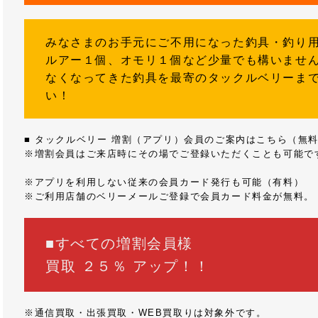
みなさまのお手元にご不用になった釣具・釣り
ルアー１個、オモリ１個など少量でも構いませ
なくなってきた釣具を最寄のタックルベリーま
い！
■ タックルベリー 増割（アプリ）会員のご案内はこちら（無
※増割会員はご来店時にその場でご登録いただくことも可能で
※アプリを利用しない従来の会員カード発行も可能（有料）
※ご利用店舗のベリーメールご登録で会員カード料金が無料。
■すべての増割会員様
買取 ２５％ アップ！！
※通信買取・出張買取・WEB買取りは対象外です。