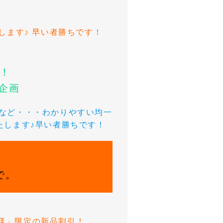
！
します♪ 早い者勝ちです！
了！
企画
0円など・・・わかりやすい均一
たします♪早い者勝ちです！
で。
員様」限定の新品割引！