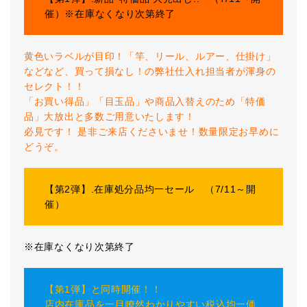
催）※在庫なくなり次第終了
黄色いラベルが目印！「竿、リール、ルアー、仕掛け」
などなど、買って損なし！の弊社仕入れ担当者が渾身の
セレクト！！
「お買い得品」「目玉品」や商品入替えのため「特価
品」大放出と多数ご用意いたします！
必見です！ 是非ご来店くださいませ！数量限定お早めに
どうぞ。
【第2弾】.在庫処分品均一セール （7/11～開
催）
※在庫なくなり次第終了
【第1弾】と同時開催！！
店内在庫品を一目瞭然わかりやすい税込均一価