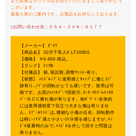
また貴重なタックルをお売りいただきましてありがとう
ございます。
最新入荷のご案内です。お電話をお待ちしております。
□お問い合わせ先：０５４－３４９－６１７７
【メーカー】 ﾀﾞｲﾜ
【商品名】 20月下美人X LT2000S
【価格】 ￥6.600-税込。
【ランク】 ﾗﾝｸB
【付属品】 箱､取説類､調整ﾜｯｼｬｰ有り。
【状態】 ﾊﾝﾄﾞﾙﾉﾌﾞに使用感とｷｬｯﾌﾟに傷とｺｼﾞ
跡有り､ﾉﾌﾞの回転がとても硬いです。使用は可
能です。お尻のﾒｯｷﾊﾟｰﾂ部前方､ﾛｰﾀｰのｱｰﾑﾒｯｷｶ
ﾊﾞｰなどに擦れ傷が有ります。他ﾎﾞﾃﾞｨｰ全体的
には使用感程度で目立つ大きな傷は有りませ
ん。ｽﾌﾟｰﾙｴｯｼﾞは､微細な小傷が点在。回転動作
は軽いﾉｲｽﾞ感と小さいｺﾄｺﾄ感を感じますが､ﾊﾝ
ﾄﾞﾙ装着時のみで､ﾊﾝﾄﾞﾙを外して回すと問題は
有りません。