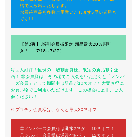
格で大放出いたします。
お買得商品を多数ご用意いたします♪早い者勝ち
です!!!
【第3弾】.増割会員様限定 新品最大20％割引
き!! （7/18～7/27）
毎回大好評！恒例の「増割会員様」限定の新品割引企
画！ 非会員様は、その場でご入会をいただくと「メンバ
ーズ会員」として期間中は新品が10％オフと大変お得に
お買い物でご利用いただけます！この機会に是非、ご入
会ください！
※プラチナ会員様は、なんと最大20％オフ！
◎メンバーズ会員様は通常2％が… 10％オフ！
◎シルバー会員様は通常4％が… 12％オフ！