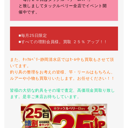
と致しましてタックルベリー全店でイベント開
催中です。
■毎月25日限定
■すべての増割会員様。買取 ２５％ アップ！！
また、ﾀｯｸﾙﾍﾞﾘｰ静岡清水店ではｾｰﾙ中も買取もさせて頂
いてます。
釣り具の整理をお考えの皆様、竿・リールはもちろん、
ルアーや小物も買取りいたします。お任せください！！
皆様の大切な釣具をその場で査定、高価現金買取り致し
ます。是非ご来店お待ちしています。