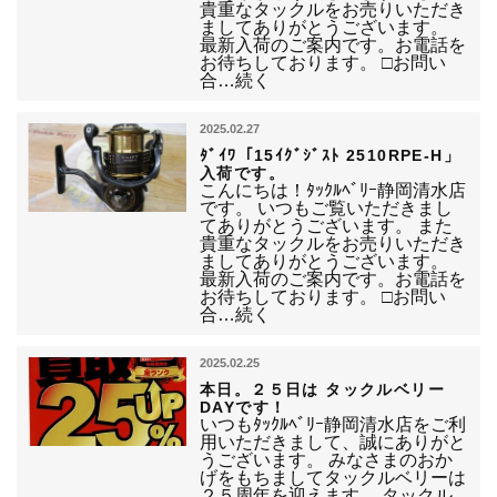
貴重なタックルをお売りいただき
ましてありがとうございます。
最新入荷のご案内です。お電話を
お待ちしております。 □お問い
合…続く
2025.02.27
ﾀﾞｲﾜ「15ｲｸﾞｼﾞｽﾄ 2510RPE-H」
入荷です。
こんにちは！ﾀｯｸﾙﾍﾞﾘｰ静岡清水店
です。 いつもご覧いただきまし
てありがとうございます。 また
貴重なタックルをお売りいただき
ましてありがとうございます。
最新入荷のご案内です。お電話を
お待ちしております。 □お問い
合…続く
2025.02.25
本日。２５日は タックルベリー
DAYです！
いつもﾀｯｸﾙﾍﾞﾘｰ静岡清水店をご利
用いただきまして、誠にありがと
うございます。 みなさまのおか
げをもちましてタックルベリーは
２５周年を迎えます。 タックル