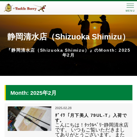
MENU
静岡清水店（Shizuoka Shimizu）
『静岡清水店（Shizuoka Shimizu）』のMonth: 2025
年2月
Month: 2025年2月
2025.02.28
ﾀﾞｲﾜ「月下美人 79UL-T」入荷で
す。
こんにちは！ﾀｯｸﾙﾍﾞﾘｰ静岡清水店
です。 いつもご覧いただきまし
てありがとうございます。 また