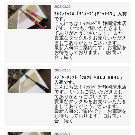
2025.02.20
ｱﾙﾌｧﾀｯｸﾙ「ﾃﾞｨｰﾌﾟｵﾃﾞｯｾｲR」入荷
です。
こんにちは！ﾀｯｸﾙﾍﾞﾘｰ静岡清水店
です。 いつもご覧いただきまし
てありがとうございます。 また
貴重なタックルをお売りいただき
ましてありがとうございます。
最新入荷のご案内です。お電話を
お待ちしております。 □お問い
合…続く
2025.02.18
ﾒｼﾞｬｰｸﾗﾌﾄ「ﾌﾙｿﾘ FSLJ-B64L」
入荷です。
こんにちは！ﾀｯｸﾙﾍﾞﾘｰ静岡清水店
です。 いつもご覧いただきまし
てありがとうございます。 また
貴重なタックルをお売りいただき
ましてありがとうございます。
最新入荷のご案内です。お電話を
お待ちしております。 □お問い
合…続く
2025.02.17