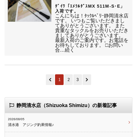
ﾀﾞｲﾜ「ｴﾒﾗﾙﾀﾞｽMX 511M-S･E」
入荷です。
こんにちは！ﾀｯｸﾙﾍﾞﾘｰ静岡清水店
です。 いつもご覧いただきまし
てありがとうございます。 また
貴重なタックルをお売りいただき
ましてありがとうございます。
最新入荷のご案内です。お電話を
お待ちしております。 □お問い
合…続く
1
2
3
静岡清水店（Shizuoka Shimizu）の新着記事
2026/08/05
清水港 アジング釣果情報♪