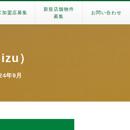
新規店舗物件
C加盟店募集
お問い合わせ
募集
izu）
024年9月