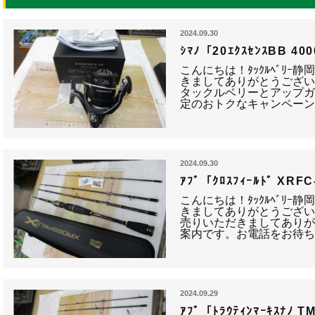
2024.09.30
ｼﾏﾉ「20ｴｸｽｾﾝｽBB 
こんにちは！ﾀｯｸﾙﾍﾞﾘｰ
きましてありがとうござい
タックルベリーとアップガ
定のおトクなキャンペーン
2024.09.30
ｱﾌﾞ「ｸﾛｽﾌｨｰﾙﾄﾞ XR
こんにちは！ﾀｯｸﾙﾍﾞﾘｰ
きましてありがとうござい
売りいただきましてありが
案内です。お電話をお待ち
2024.09.29
ｱﾌﾞ「ﾄﾗｳﾃｨﾝﾏｰｷｽﾅﾉ