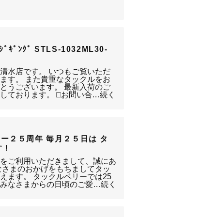
ｱｼﾞｷﾞﾝｸﾞ STLS-1032ML30-
静岡清水店です。 いつもご覧いただ
ます。 また貴重なタックルをお
とうございます。 最新入荷のご
しております。 □お問い合…続く
ー２５周年 毎月２５日は タ
す！
清水店をご利用いただきまして、誠にあ
なさまのおかげをもちましてタッ
えます。 タックルベリーでは25
、みなさまからの日頃のご愛…続く