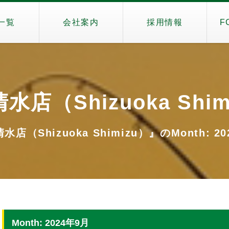
一覧
会社案内
採用情報
F
水店（Shizuoka Shim
店（Shizuoka Shimizu）』のMonth: 2
Month: 2024年9月