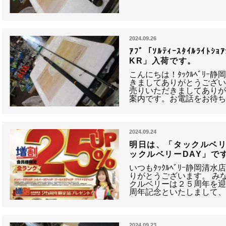
2024.09.26
ｱﾌﾞ「ｿﾙﾃｨｰｽﾀｲﾙﾗｲﾄｼｮ
KR」入荷です。
こんにちは！ﾀｯｸﾙﾍﾞﾘｰ
きましてありがとうござい
売りいただきましてありが
案内です。お電話をお待ち
2024.09.24
明日は、「タックルベリ
ックルベリーDAY」で
いつもﾀｯｸﾙﾍﾞﾘｰ静岡
りがとうございます。 み
クルベリーは２５周年を迎
周年記念といたしまして
2024.09.23