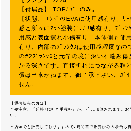
【ランク】 ﾗﾝｸB
【付属品】 TOPｶﾊﾞｰのみ。
【状態】 ｴﾝﾄﾞのEVAに使用感有り。ﾘ
感と所々にﾏｯﾄ塗装にﾃｶﾘ感有り。ﾌﾞﾗﾝｸ
用感と表面擦れ小傷有り。本体側も使
有り。内部のﾌﾞﾗﾝｸｽは使用感程度な
の#2ﾌﾞﾗﾝｸｽと元竿の境に深い石噛み
かる深さです。直接折れにつながる程
償は出来かねます。御了承下さい。ｶﾞｲ
せん。
【通信販売の方は】
＊要注意。『送料+代引き手数料』が、ﾌﾟﾗｽ加算されます。
い。
＊店頭でも販売しておりますので､時間差で販売済みの場合も