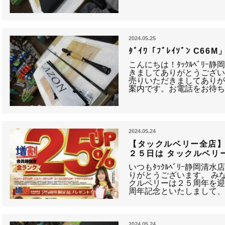
2024.05.25
ﾀﾞｲﾜ「ﾌﾞﾚｲｿﾞﾝ C6
こんにちは！ﾀｯｸﾙﾍﾞﾘｰ
きましてありがとうござい
売りいただきましてありが
案内です。お電話をお待ち
2024.05.24
【タックルベリー全店】
２５日は タックルベリー
いつもﾀｯｸﾙﾍﾞﾘｰ静岡
りがとうございます。 み
クルベリーは２５周年を迎
周年記念といたしまして
2024.05.24