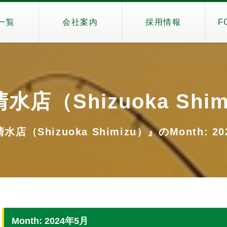
一覧
会社案内
採用情報
F
水店（Shizuoka Shim
店（Shizuoka Shimizu）』のMonth: 2
Month: 2024年5月