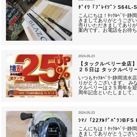
ﾀﾞｲﾜ「ﾌﾞﾚｲｿﾞﾝ S64
こんにちは！ﾀｯｸﾙﾍﾞﾘｰ
きましてありがとうござい
売りいただきましてありが
案内です。お電話をお待ち
2024.05.23
【タックルベリー全店】
２５日は タックルベリー
いつもﾀｯｸﾙﾍﾞﾘｰ静岡
りがとうございます。 み
クルベリーは２５周年を迎
周年記念といたしまして
2024.05.23
ｼﾏﾉ「22ｱﾙﾃﾞﾊﾞﾗﾝB
こんにちは！ﾀｯｸﾙﾍﾞﾘｰ
きましてありがとうござい