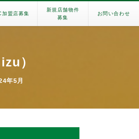
新規店舗物件
C加盟店募集
お問い合わせ
募集
izu）
024年5月