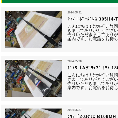
2024.05.31
ｼﾏﾉ「ﾎﾞｰﾀﾞﾚｽ 305H
こんにちは！ﾀｯｸﾙﾍﾞﾘｰ
きましてありがとうござい
売りいただきましてありが
案内です。お電話をお待ち
2024.05.30
ﾀﾞｲﾜ「Aｸﾞﾘｯﾌﾟ ｻｿｲ
こんにちは！ﾀｯｸﾙﾍﾞﾘｰ
きましてありがとうござい
売りいただきましてありが
案内です。お電話をお待ち
2024.05.27
ｼﾏﾉ「20ﾙﾅﾐｽ B106