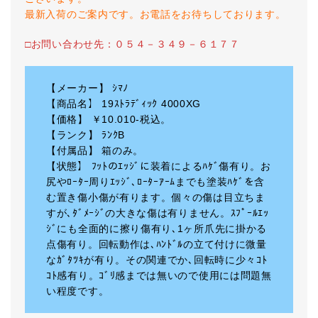
最新入荷のご案内です。お電話をお待ちしております。
□お問い合わせ先：０５４－３４９－６１７７
【メーカー】 ｼﾏﾉ
【商品名】 19ｽﾄﾗﾃﾞｨｯｸ 4000XG
【価格】 ￥10.010-税込。
【ランク】 ﾗﾝｸB
【付属品】 箱のみ。
【状態】 ﾌｯﾄのｴｯｼﾞに装着によるﾊｹﾞ傷有り。お
尻やﾛｰﾀｰ周りｴｯｼﾞ､ﾛｰﾀｰｱｰﾑまでも塗装ﾊｹﾞを含
む置き傷小傷が有ります。個々の傷は目立ちま
すが､ﾀﾞﾒｰｼﾞの大きな傷は有りません。ｽﾌﾟｰﾙｴｯ
ｼﾞにも全面的に擦り傷有り､1ヶ所爪先に掛かる
点傷有り。回転動作は､ﾊﾝﾄﾞﾙの立て付けに微量
なｶﾞﾀﾂｷが有り。その関連でか､回転時に少々ｺﾄ
ｺﾄ感有り。ｺﾞﾘ感までは無いので使用には問題無
い程度です。