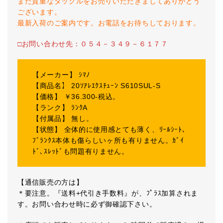
また貴重なタックルをお売りいただきましてありがとう
ございます。
最新入荷のご案内です。お電話をお待ちしております。
□お問い合わせ先：０５４－３４９－６１７７
【メーカー】 ｼﾏﾉ
【商品名】 20ｿｱﾚｴｸｽﾁｭｰﾝ S610SUL-S
【価格】 ￥36.300-税込。
【ランク】 ﾗﾝｸA
【付属品】 無し。
【状態】 全体的に使用感とても薄く、ﾘｰﾙｼｰﾄ､
ﾌﾞﾗﾝｸｽ本体も傷らしいヶ所も有りません。ｶﾞｲ
ﾄﾞ､ｽﾚｯﾄﾞも問題有りません。
【通信販売の方は】
＊要注意。『送料+代引き手数料』が、ﾌﾟﾗｽ加算されま
す。お問い合わせ時に必ず御確認下さい。