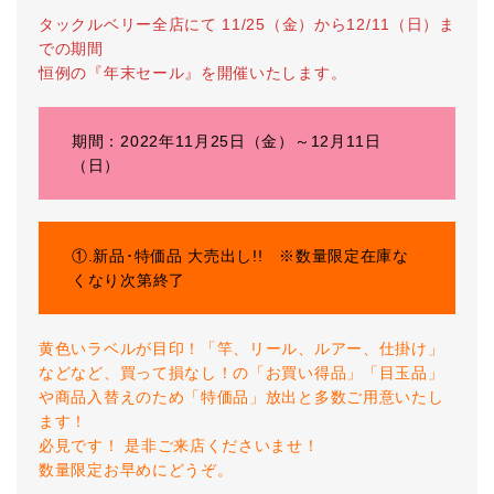
タックルベリー全店にて 11/25（金）から12/11（日）ま
での期間
恒例の『年末セール』を開催いたします。
期間：2022年11月25日（金）～12月11日
（日）
①.新品･特価品 大売出し!! ※数量限定在庫な
くなり次第終了
黄色いラベルが目印！「竿、リール、ルアー、仕掛け」
などなど、買って損なし！の「お買い得品」「目玉品」
や商品入替えのため「特価品」放出と多数ご用意いたし
ます！
必見です！ 是非ご来店くださいませ！
数量限定お早めにどうぞ。