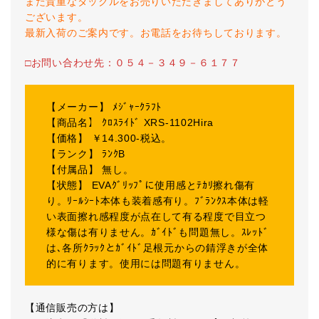
また貴重なタックルをお売りいただきましてありがとう
ございます。
最新入荷のご案内です。お電話をお待ちしております。
□お問い合わせ先：０５４－３４９－６１７７
【メーカー】 ﾒｼﾞｬｰｸﾗﾌﾄ
【商品名】 ｸﾛｽﾗｲﾄﾞ XRS-1102Hira
【価格】 ￥14.300-税込。
【ランク】 ﾗﾝｸB
【付属品】 無し。
【状態】 EVAｸﾞﾘｯﾌﾟに使用感とﾃｶﾘ擦れ傷有
り。ﾘｰﾙｼｰﾄ本体も装着感有り。ﾌﾞﾗﾝｸｽ本体は軽
い表面擦れ感程度が点在して有る程度で目立つ
様な傷は有りません。ｶﾞｲﾄﾞも問題無し。ｽﾚｯﾄﾞ
は､各所ｸﾗｯｸとｶﾞｲﾄﾞ足根元からの錆浮きが全体
的に有ります。使用には問題有りません。
【通信販売の方は】